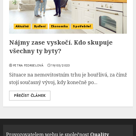
Aktuálně
Bydlení
Ekonomika
Spotřebitel
Nájmy zase vyskočí. Kdo skupuje
všechny ty byty?
PETRA FEDRSELOVÁ
19/05/2023
Situace na nemovitostním trhu je bouřlivá, za čímž
stojí současný vývoj, kdy konečně po...
PŘEČÍST ČLÁNEK
Provozovatelem webu je společnost
Quality