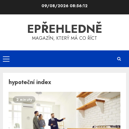
Skip
09/08/2026
08:56:12
to
content
EPŘEHLEDNĚ
MAGAZÍN, KTERÝ MÁ CO ŘÍCT
Primary
Menu
hypoteční index
2 minuty