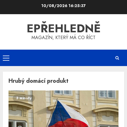
Skip
10/08/2026
16:25:37
to
content
EPŘEHLEDNĚ
MAGAZÍN, KTERÝ MÁ CO ŘÍCT
Primary
Menu
Hrubý domácí produkt
3 minuty