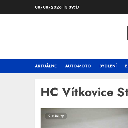
Skip
08/08/2026
13:39:18
to
content
AKTUÁLNĚ
AUTO-MOTO
BYDLENÍ
E
HC Vítkovice St
2 minuty