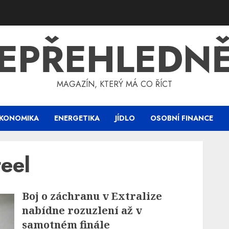
EPŘEHLEDN
MAGAZÍN, KTERÝ MÁ CO ŘÍCT
KONOMIKA
ENERGETIKA
JÍDLO
OSOBNÍ FINANCE
eel
Boj o záchranu v Extralize
nabídne rozuzlení až v
samotném finále