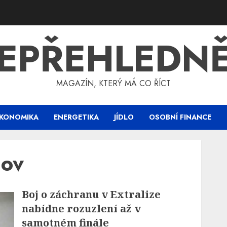
EPŘEHLEDN
MAGAZÍN, KTERÝ MÁ CO ŘÍCT
KONOMIKA
ENERGETIKA
JÍDLO
OSOBNÍ FINANCE
nov
Boj o záchranu v Extralize
nabídne rozuzlení až v
samotném finále