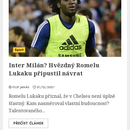
Sport
Inter Milán? Hvězdný Romelu
Lukaku připustil návrat
FILIP JANÁS
31/12/2021
Romelu Lukaku přiznal, že v Chelsea není úplně
šťastný. Kam nasměroval vlastní budoucnost?
Talentovaného...
PŘEČÍST ČLÁNEK