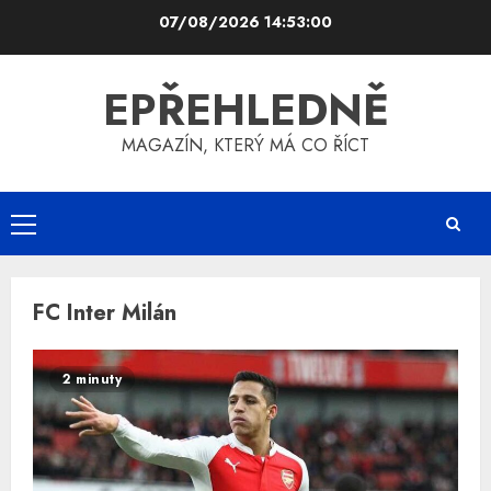
Skip
07/08/2026
14:53:01
to
content
EPŘEHLEDNĚ
MAGAZÍN, KTERÝ MÁ CO ŘÍCT
Primary
Menu
FC Inter Milán
2 minuty