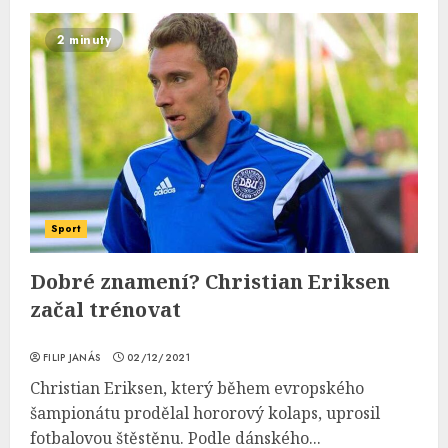
2 minuty
Sport
Dobré znamení? Christian Eriksen
začal trénovat
FILIP JANÁS
02/12/2021
Christian Eriksen, který během evropského
šampionátu prodělal hororový kolaps, uprosil
fotbalovou štěstěnu. Podle dánského...