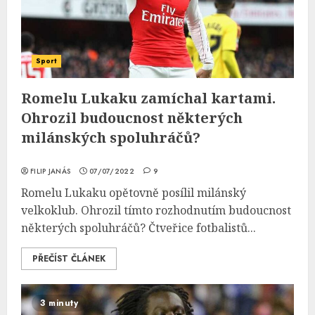
Sport
Romelu Lukaku zamíchal kartami.
Ohrozil budoucnost některých
milánských spoluhráčů?
FILIP JANÁS
07/07/2022
9
Romelu Lukaku opětovně posílil milánský
velkoklub. Ohrozil tímto rozhodnutím budoucnost
některých spoluhráčů? Čtveřice fotbalistů...
PŘEČÍST ČLÁNEK
3 minuty