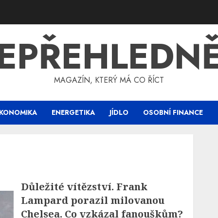
EPŘEHLEDN
MAGAZÍN, KTERÝ MÁ CO ŘÍCT
KONOMIKA
ENERGETIKA
JÍDLO
OSOBNÍ FINANCE
Důležité vítězství. Frank
Lampard porazil milovanou
Chelsea. Co vzkázal fanouškům?