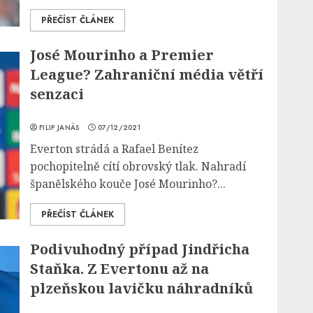
PŘEČÍST ČLÁNEK
José Mourinho a Premier
League? Zahraniční média větří
senzaci
FILIP JANÁS
07/12/2021
Everton strádá a Rafael Benítez
pochopitelně cítí obrovský tlak. Nahradí
španělského kouče José Mourinho?...
PŘEČÍST ČLÁNEK
Podivuhodný případ Jindřicha
Staňka. Z Evertonu až na
plzeňskou lavičku náhradníků