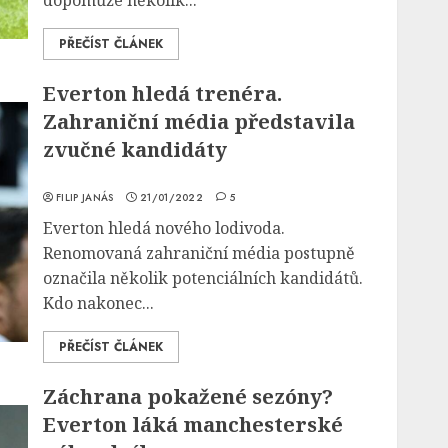
dopomůže několik...
PŘEČÍST ČLÁNEK
Everton hledá trenéra.
Zahraniční média představila
zvučné kandidáty
FILIP JANÁS
21/01/2022
5
Everton hledá nového lodivoda.
Renomovaná zahraniční média postupně
označila několik potenciálních kandidátů.
Kdo nakonec...
PŘEČÍST ČLÁNEK
Záchrana pokažené sezóny?
Everton láká manchesterské