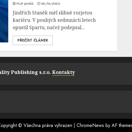
FILIP JANÁS
03/10/2020
Jindřich Staněk měl slibně rozjetou
kariéru. V pouhých sedmnácti letech
opustil Spartu, načež podepsal...
PŘEČÍST ČLÁNEK
lity Publishing s.r.o.
Kontakty
opyright © Všechna práva vyhrazen
|
ChromeNews
by AF theme