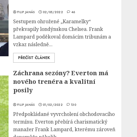
FILIP JANÁS
02/05/2022
46
Sestupem ohrožené „Karamelky“
překvapily londýnskou Chelsea. Frank
Lampard poděkoval domácím tribunám a
vzkaz následně...
PŘEČÍST ČLÁNEK
Záchrana sezóny? Everton má
nového trenéra a kvalitní
posily
FILIP JANÁS
01/02/2022
130
Předpokládané vyvrcholení obchodovacího
termínu. Everton přebírá charismatický
manažer Frank Lampard, kterému zároveň