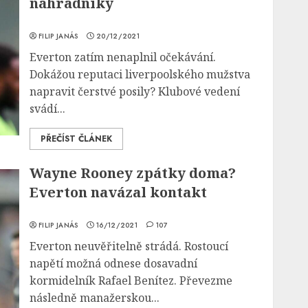
náhradníky
FILIP JANÁS
20/12/2021
Everton zatím nenaplnil očekávání.
Dokážou reputaci liverpoolského mužstva
napravit čerstvé posily? Klubové vedení
svádí...
PŘEČÍST ČLÁNEK
Wayne Rooney zpátky doma?
Everton navázal kontakt
FILIP JANÁS
16/12/2021
107
Everton neuvěřitelně strádá. Rostoucí
napětí možná odnese dosavadní
kormidelník Rafael Benítez. Převezme
následně manažerskou...