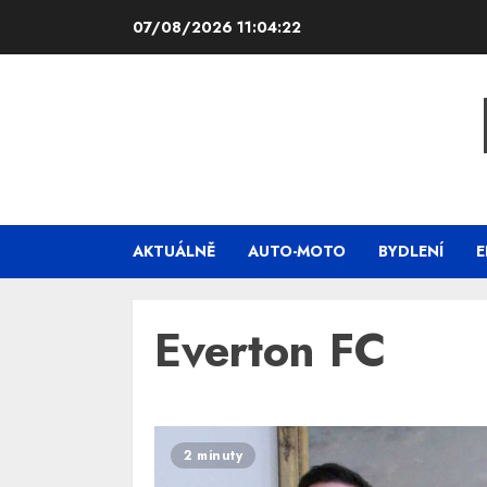
Skip
07/08/2026
11:04:23
to
content
AKTUÁLNĚ
AUTO-MOTO
BYDLENÍ
E
Everton FC
2 minuty