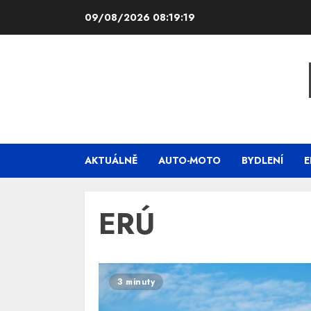
Skip
09/08/2026
08:19:19
to
content
AKTUÁLNĚ
AUTO-MOTO
BYDLENÍ
E
ERÚ
3 minuty