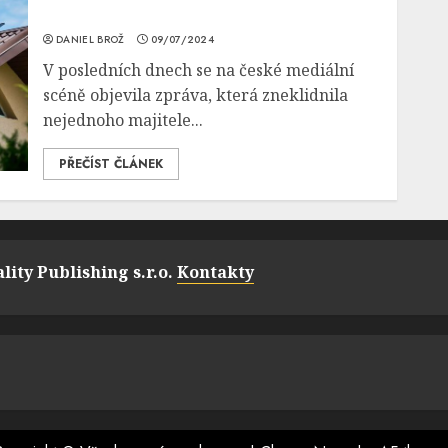
DANIEL BROŽ
09/07/2024
V posledních dnech se na české mediální
scéně objevila zpráva, která zneklidnila
nejednoho majitele...
PŘEČÍST ČLÁNEK
lity Publishing s.r.o.
Kontakty