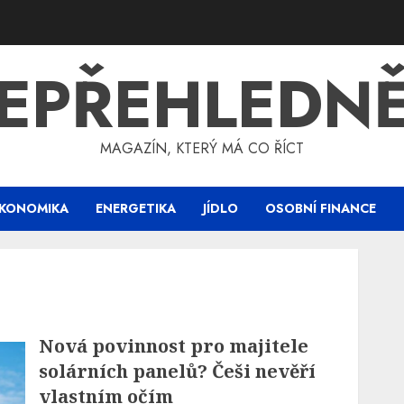
EPŘEHLEDN
MAGAZÍN, KTERÝ MÁ CO ŘÍCT
KONOMIKA
ENERGETIKA
JÍDLO
OSOBNÍ FINANCE
Nová povinnost pro majitele
solárních panelů? Češi nevěří
vlastním očím