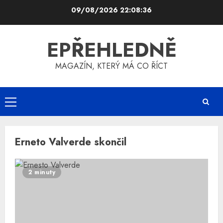
Skip
09/08/2026
22:08:36
to
content
EPŘEHLEDNĚ
MAGAZÍN, KTERÝ MÁ CO ŘÍCT
Primary
Menu
Erneto Valverde skončil
2 minuty