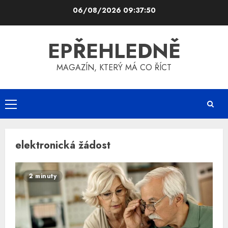
Skip
06/08/2026
09:37:51
to
content
EPŘEHLEDNĚ
MAGAZÍN, KTERÝ MÁ CO ŘÍCT
Primary
Menu
elektronická žádost
2 minuty