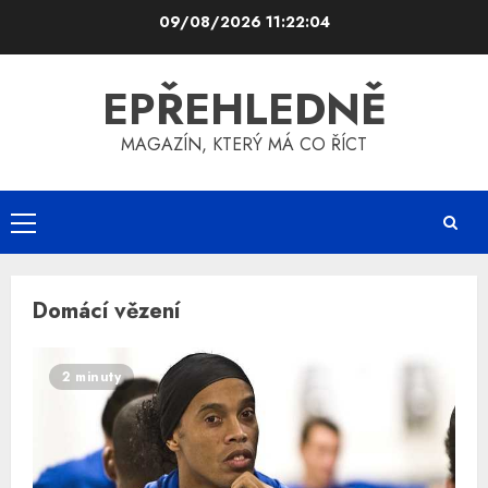
Skip
09/08/2026
11:22:05
to
content
EPŘEHLEDNĚ
MAGAZÍN, KTERÝ MÁ CO ŘÍCT
Primary
Menu
Domácí vězení
2 minuty