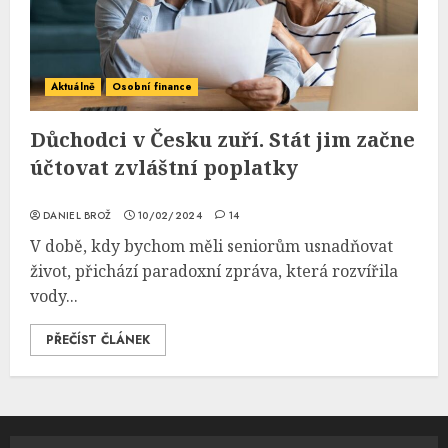
Aktuálně
Osobní finance
Důchodci v Česku zuří. Stát jim začne
účtovat zvláštní poplatky
DANIEL BROŽ
10/02/2024
14
V době, kdy bychom měli seniorům usnadňovat
život, přichází paradoxní zpráva, která rozvířila
vody...
PŘEČÍST ČLÁNEK