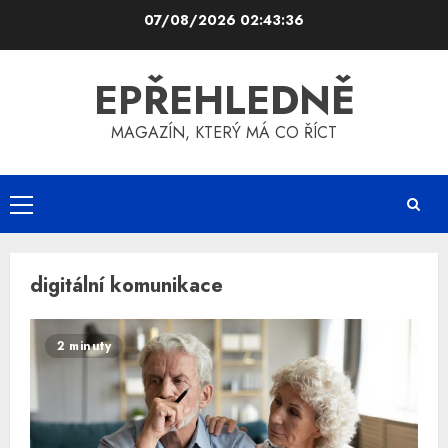
Skip
07/08/2026
02:43:36
to
content
EPŘEHLEDNĚ
MAGAZÍN, KTERÝ MÁ CO ŘÍCT
Primary
Menu
digitální komunikace
2 minuty