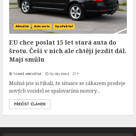
Aktuálně
Auto-moto
Spotřebitel
EU chce poslat 15 let stará auta do
šrotu. Češi v nich ale chtějí jezdit dál.
Mají smůlu
TOMÁŠ MRKVIČKA
12/03/2024
7
Možná jste si říkali, že situace se zákazem prodeje
nových vozidel se spalovacími motory...
PŘEČÍST ČLÁNEK