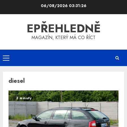
Skip
06/08/2026
03:31:27
to
content
EPŘEHLEDNĚ
MAGAZÍN, KTERÝ MÁ CO ŘÍCT
Primary
Menu
diesel
3 minuty