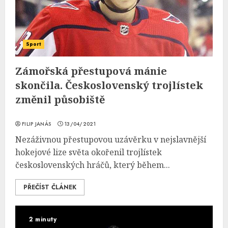
Sport
Zámořská přestupová mánie
skončila. Československý trojlístek
změnil působiště
FILIP JANÁS
13/04/2021
Nezáživnou přestupovou uzávěrku v nejslavnější
hokejové lize světa okořenil trojlístek
československých hráčů, který během...
PŘEČÍST ČLÁNEK
2 minuty