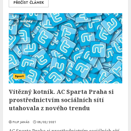
PŘEČÍST ČLÁNEK
3 minuty
Sport
Vítězný kotník. AC Sparta Praha si
prostřednictvím sociálních sítí
utahovala z nového trendu
FILIP JANÁS
08/02/2021