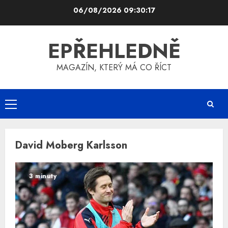
Skip
06/08/2026
09:30:17
to
content
EPŘEHLEDNĚ
MAGAZÍN, KTERÝ MÁ CO ŘÍCT
Primary
Menu
David Moberg Karlsson
3 minuty