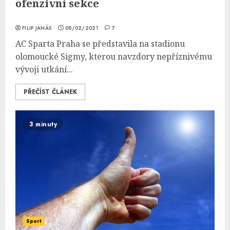
ofenzivní sekce
FILIP JANÁS
08/02/2021
7
AC Sparta Praha se představila na stadionu
olomoucké Sigmy, kterou navzdory nepříznivému
vývoji utkání...
PŘEČÍST ČLÁNEK
3 minuty
Sport