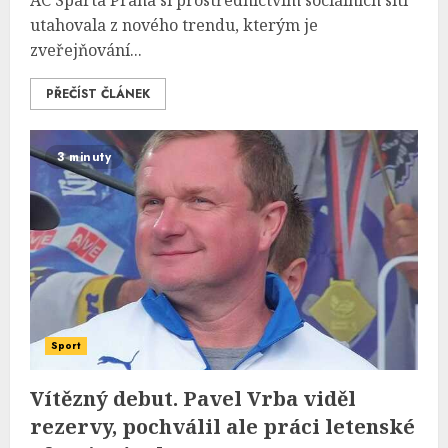
AC Sparta Praha si prostřednictvím sociálních sítí
utahovala z nového trendu, kterým je
zveřejňování...
PŘEČÍST ČLÁNEK
3 minuty
Sport
Vítězný debut. Pavel Vrba viděl
rezervy, pochválil ale práci letenské