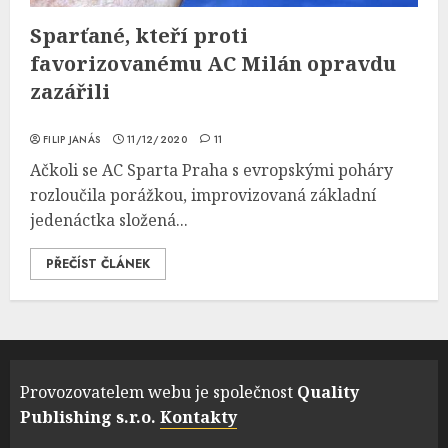
Sparťané, kteří proti
favorizovanému AC Milán opravdu
zazářili
FILIP JANÁS
11/12/2020
11
Ačkoli se AC Sparta Praha s evropskými poháry
rozloučila porážkou, improvizovaná základní
jedenáctka složená...
PŘEČÍST ČLÁNEK
Provozovatelem webu je společnost
Quality
Publishing s.r.o.
Kontakty