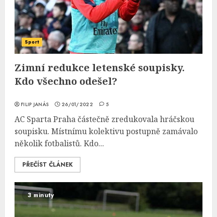
Sport
Zimní redukce letenské soupisky.
Kdo všechno odešel?
FILIP JANÁS
26/01/2022
5
AC Sparta Praha částečně zredukovala hráčskou
soupisku. Místnímu kolektivu postupně zamávalo
několik fotbalistů. Kdo...
PŘEČÍST ČLÁNEK
3 minuty