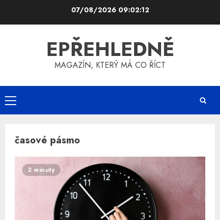
Skip
07/08/2026
09:02:12
to
content
EPŘEHLEDNĚ
MAGAZÍN, KTERÝ MÁ CO ŘÍCT
Primary
Menu
časové pásmo
2 minuty