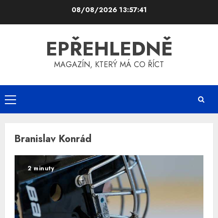
Skip
08/08/2026
13:57:41
to
content
EPŘEHLEDNĚ
MAGAZÍN, KTERÝ MÁ CO ŘÍCT
Primary
Menu
Branislav Konrád
2 minuty