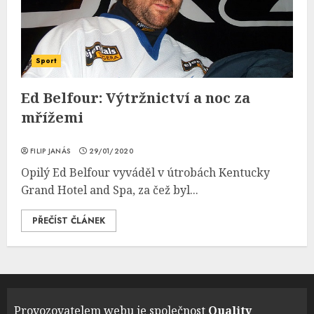
Sport
Ed Belfour: Výtržnictví a noc za
mřížemi
FILIP JANÁS
29/01/2020
Opilý Ed Belfour vyváděl v útrobách Kentucky
Grand Hotel and Spa, za čež byl...
PŘEČÍST ČLÁNEK
Provozovatelem webu je společnost
Quality