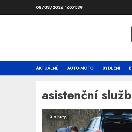
Skip
08/08/2026
16:01:39
to
content
AKTUÁLNĚ
AUTO-MOTO
BYDLENÍ
E
asistenční služ
3 minuty