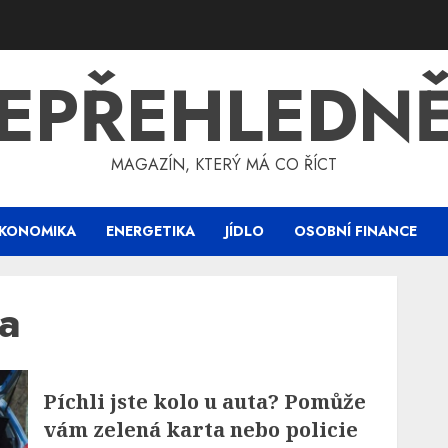
EPŘEHLEDN
MAGAZÍN, KTERÝ MÁ CO ŘÍCT
KONOMIKA
ENERGETIKA
JÍDLO
OSOBNÍ FINANCE
ba
Píchli jste kolo u auta? Pomůže
vám zelená karta nebo policie