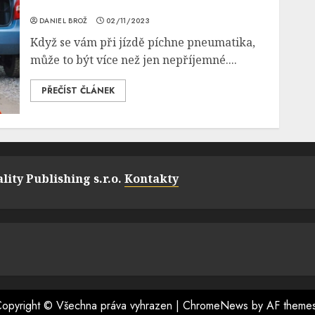
DANIEL BROŽ
02/11/2023
Když se vám při jízdě píchne pneumatika,
může to být více než jen nepříjemné....
PŘEČÍST ČLÁNEK
lity Publishing s.r.o.
Kontakty
opyright © Všechna práva vyhrazen
|
ChromeNews
by AF theme