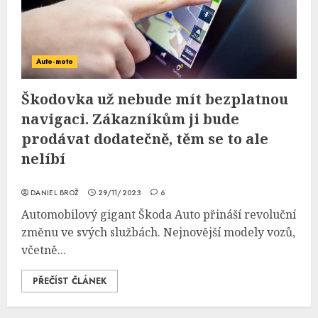
Auto-moto
Škodovka už nebude mít bezplatnou
navigaci. Zákazníkům ji bude
prodávat dodatečně, těm se to ale
nelíbí
DANIEL BROŽ
29/11/2023
6
Automobilový gigant Škoda Auto přináší revoluční
změnu ve svých službách. Nejnovější modely vozů,
včetně...
PŘEČÍST ČLÁNEK