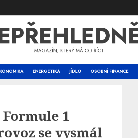
EPŘEHLEDN
MAGAZÍN, KTERÝ MÁ CO ŘÍCT
KONOMIKA
ENERGETIKA
JÍDLO
OSOBNÍ FINANCE
e Formule 1
rovoz se vysmál