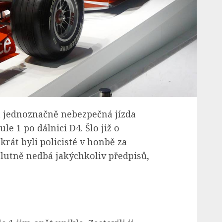
 jednoznačně nebezpečná jízda
le 1 po dálnici D4. Šlo již o
krát byli policisté v honbě za
lutně nedbá jakýchkoliv předpisů,