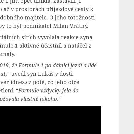
1 jim opět unikla. Zastavili ji
to až v prostorách příjezdové cesty k
dobného majitele. O jeho totožnosti
by to být podnikatel Milan Vrátný.
iálních sítích vyvolala reakce syna
mule 1 aktivně účastnil a natáčel z
riály.
19, že Formule 1 po dálnici jezdí a lidé
ut,
” uvedl syn Lukáš v dosti
er idnes.cz poté, co jeho otce
tlení. “
Formule vždycky jela do
ožovala vlastně nikoho.
“