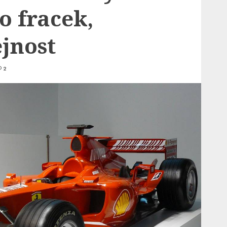
o fracek,
jnost
2