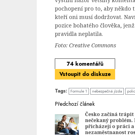
vystihl názor většiny komentá
pochopení pro to, aby někdo t
kteří oni musí dodržovat. Navíc
pozice bohatého člověka, jenž
pravidla neplatila.
Foto: Creative Commons
74
komentářů
Vstoupit do diskuze
Tags:
Formule 1
nebezpečná jízda
poli
Continue
Předchozí článek
Reading
Česko začíná trápit
nečekaný problém. 
přicházejí o práci a
nezaměstnanost ros