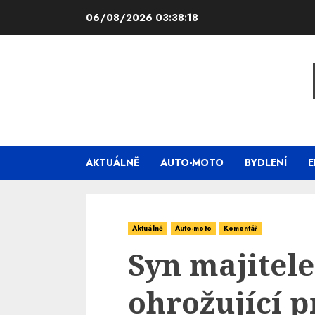
Skip
06/08/2026
03:38:19
to
content
AKTUÁLNĚ
AUTO-MOTO
BYDLENÍ
E
Aktuálně
Auto-moto
Komentář
Syn majitel
ohrožující p