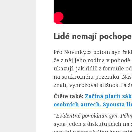
Lidé nemají pochope
Pro Novinky.cz potom syn řek
že z něj jeho rodina v pohodě
ukazují, jak řidič z formule od
na soukromém pozemku. Násle
znali, vyhrožoval stížností a ž
Čtěte také:
Začíná platit z
osobních autech. Spousta li
“
Evidentně povoláním syn. Pěkný
syna jeden z diskutujících na 