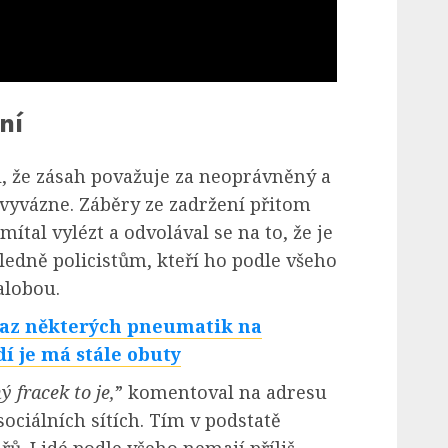
ní
l, že zásah považuje za neoprávněný a
 vyvázne. Záběry ze zadržení přitom
mítal vylézt a odvolával se na to, že je
dně policistům, kteří ho podle všeho
alobou.
ákaz některých pneumatik na
dí je má stále obuty
 fracek to je,
” komentoval na adresu
sociálních sítích. Tím v podstatě