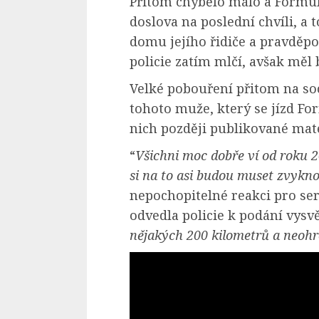
Přitom chybělo málo a Formule 
doslova na poslední chvíli, a 
domu jejího řidiče a pravděpo
policie zatím mlčí, avšak měl 
Velké pobouření přitom na soc
tohoto muže, který se jízd For
nich později publikované mate
“
Všichni moc dobře ví od roku 20
si na to asi budou muset zvykno
nepochopitelné reakci pro serv
odvedla policie k podání vysvě
nějakých 200 kilometrů a neohr