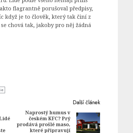
řů. Lidé podle všeho nemají příliš
akto flagrantně porušoval předpisy,
 když je to člověk, který tak činí z
 se chová tak, jakoby pro něj žádná
cie
Další článek
Naprostý humus v
Lidé
českém KFC? Prý
Previous
Next
prodává prošlé maso,
post:
post:
te
které připravují