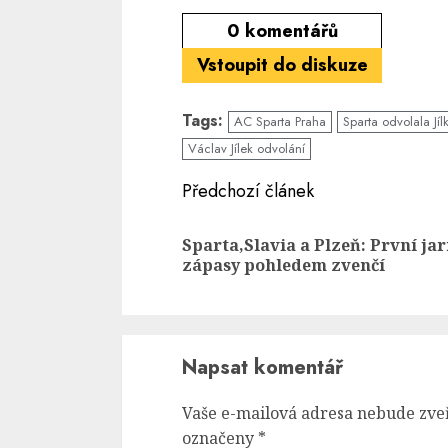
0
komentářů
Vstoupit do diskuze
Tags:
AC Sparta Praha
Sparta odvolala Jíl
Václav Jílek odvolání
Continue
Předchozí článek
Reading
Sparta,Slavia a Plzeň: První jar
zápasy pohledem zvenčí
Napsat komentář
Vaše e-mailová adresa nebude zve
označeny
*