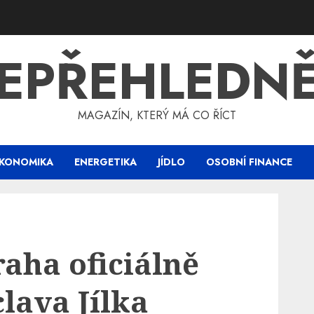
EPŘEHLEDN
MAGAZÍN, KTERÝ MÁ CO ŘÍCT
KONOMIKA
ENERGETIKA
JÍDLO
OSOBNÍ FINANCE
aha oficiálně
lava Jílka