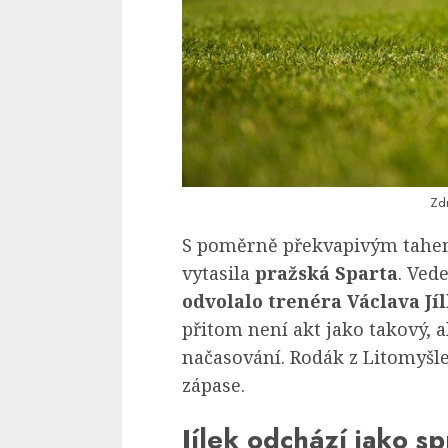
Zdr
S poměrně překvapivým tahem
vytasila
pražská Sparta
. Ved
odvolalo trenéra Václava Jíl
přitom není akt jako takový, a
načasování. Rodák z Litomyšle
zápase.
Jílek odchází jako s