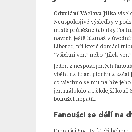
Odvolání Václava Jílka
visel
Neuspokojivé výsledky v podzi
místě průběžné tabulky Fortun
navrch ještě blamáž v úvodní
Liberec, při které domácí trib
“Všichni ven” nebo “Jílek ven”
Jeden z nespokojených fanou
vběhl na hrací plochu a začal
co všechno se mu na hře jeho 
jen málokdo a někdejší kouč
bohužel nepatří.
Fanoušci se dělí na 
Fanoušci Sparty, kteří během 