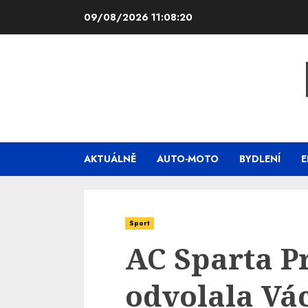
Skip
09/08/2026
11:08:22
to
content
AKTUÁLNĚ
AUTO-MOTO
BYDLENÍ
E
Sport
AC Sparta Pr
odvolala Vác