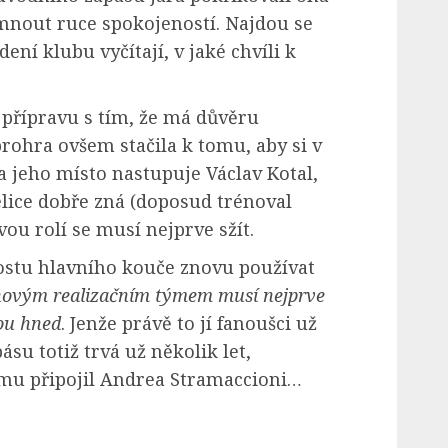
 mnout ruce spokojeností. Najdou se
dení klubu vyčítají, v jaké chvíli k
 přípravu s tím, že má důvěru
prohra ovšem stačila k tomu, aby si v
a jeho místo nastupuje Václav Kotal,
elice dobře zná (doposud trénoval
ou rolí se musí nejprve sžít.
ostu hlavního kouče znovu používat
novým realizačním týmem musí nejprve
dou hned
. Jenže právě to jí fanoušci už
su totiž trvá už několik let,
ýmu připojil Andrea Stramaccioni…