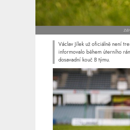
Zdr
Václav Jílek už oficiálně není t
informovalo během úterního rán
dosavadní kouč B týmu.