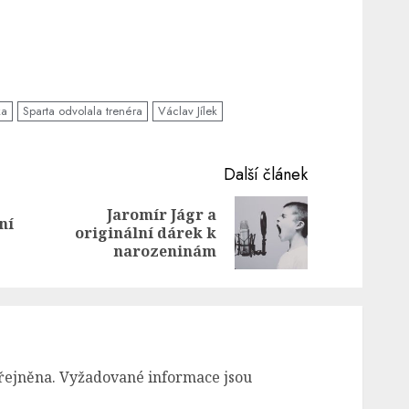
ka
Sparta odvolala trenéra
Václav Jílek
Další článek
Jaromír Jágr a
ní
Previous
Next
originální dárek k
post:
post:
narozeninám
řejněna.
Vyžadované informace jsou