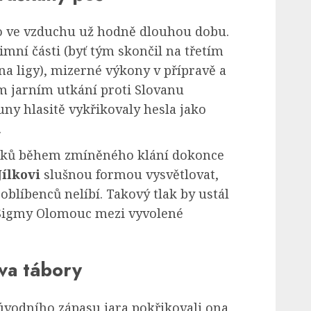
o ve vzduchu už hodně dlouhou dobu.
mní části (byť tým skončil na třetím
a ligy), mizerné výkony v přípravě a
m jarním utkání proti Slovanu
uny hlasitě vykřikovaly hesla jako
.
šků během zmíněného klání dokonce
Jílkovi
slušnou formou vysvětlovat,
oblíbenců nelíbí. Takový tlak by ustál
 Sigmy Olomouc mezi vyvolené
dva tábory
úvodního zápasu jara pokřikovali ona