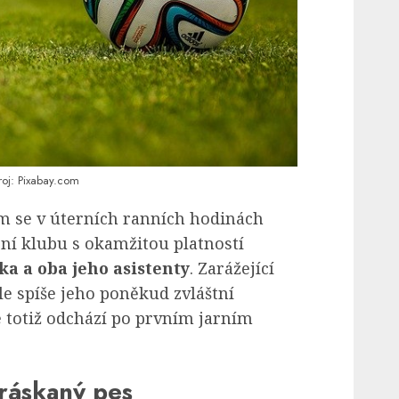
oj: Pixabay.com
 se v úterních ranních hodinách
ení klubu s okamžitou platností
ka a oba jeho asistenty
. Zarážející
le spíše jeho poněkud zvláštní
 totiž odchází po prvním jarním
práskaný pes