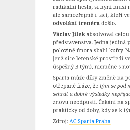
radikální hesla, si nyní musí
ale samozřejmě i tací, kteří ve
odvolání trenéra
došlo.
Václav Jílek
absolvoval celou
představenstva. Jedna jediná 
polovině února sbalil kufry. N
jenž sice letenské prostředí v
úspěšný B tým), nicméně s nov
Sparta může díky změně na p
otřepané fráze, že
tým se pod 
sehrát a dobré výsledky nepřij
znovu neodpustí. Čekání na spá
prakticky od doby, kdy se k t
Zdroj:
AC Sparta Praha