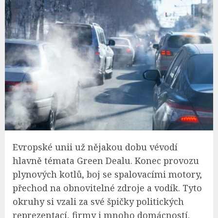
Evropské unii už nějakou dobu vévodí
hlavně témata Green Dealu. Konec provozu
plynových kotlů, boj se spalovacími motory,
přechod na obnovitelné zdroje a vodík. Tyto
okruhy si vzali za své špičky politických
reprezentací, firmy i mnoho domácností.