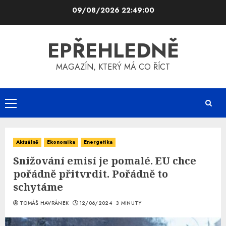
Skip
09/08/2026
22:49:01
to
content
EPŘEHLEDNĚ
MAGAZÍN, KTERÝ MÁ CO ŘÍCT
Primary
Menu
Aktuálně
Ekonomika
Energetika
Snižování emisí je pomalé. EU chce
pořádně přitvrdit. Pořádně to
schytáme
TOMÁŠ HAVRÁNEK
12/06/2024
3 MINUTY