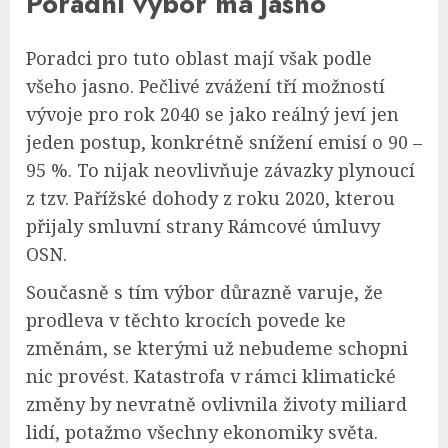
Poradní výbor má jasno
Poradci pro tuto oblast mají však podle
všeho jasno. Pečlivé zvážení tří možností
vývoje pro rok 2040 se jako reálný jeví jen
jeden postup, konkrétně snížení emisí o 90 –
95 %. To nijak neovlivňuje závazky plynoucí
z tzv. Pařížské dohody z roku 2020, kterou
přijaly smluvní strany Rámcové úmluvy
OSN.
Současně s tím výbor důrazně varuje, že
prodleva v těchto krocích povede ke
změnám, se kterými už nebudeme schopni
nic provést. Katastrofa v rámci klimatické
změny by nevratně ovlivnila životy miliard
lidí, potažmo všechny ekonomiky světa.