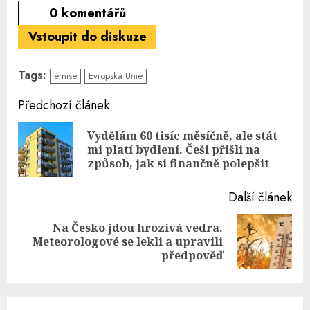
0
komentářů
Vstoupit do diskuze
Tags:
emise
Evropská Unie
Continue
Předchozí článek
Reading
Vydělám 60 tisíc měsíčně, ale stát
Pre
mi platí bydlení. Češi přišli na
pos
způsob, jak si finančně polepšit
Další článek
Na Česko jdou hrozivá vedra.
Next
Meteorologové se lekli a upravili
post:
předpověď