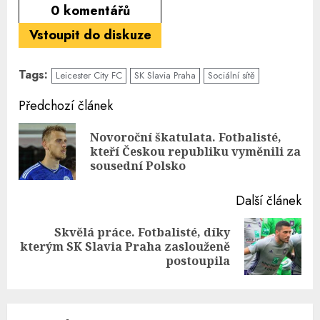
0
komentářů
Vstoupit do diskuze
Tags:
Leicester City FC
SK Slavia Praha
Sociální sítě
Continue
Předchozí článek
Reading
Novoroční škatulata. Fotbalisté,
Pre
kteří Českou republiku vyměnili za
pos
sousední Polsko
Další článek
Skvělá práce. Fotbalisté, díky
Next
kterým SK Slavia Praha zaslouženě
post:
postoupila