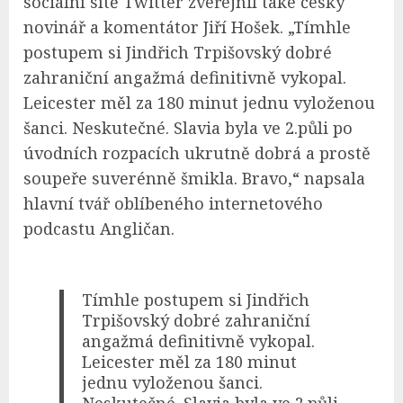
sociální sítě Twitter zveřejnil také český
novinář a komentátor Jiří Hošek. „Tímhle
postupem si Jindřich Trpišovský dobré
zahraniční angažmá definitivně vykopal.
Leicester měl za 180 minut jednu vyloženou
šanci. Neskutečné. Slavia byla ve 2.půli po
úvodních rozpacích ukrutně dobrá a prostě
soupeře suverénně šmikla. Bravo,“ napsala
hlavní tvář oblíbeného internetového
podcastu Angličan.
Tímhle postupem si Jindřich
Trpišovský dobré zahraniční
angažmá definitivně vykopal.
Leicester měl za 180 minut
jednu vyloženou šanci.
Neskutečné. Slavia byla ve 2.půli