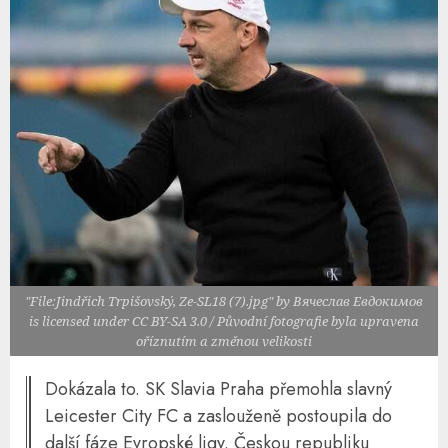
"File:Jindřich Trpišovský, Ze-SL18 (7).jpg" by Вячеслав Евдокимов
is licensed under CC BY-SA 3.0 / Původní fotografie byla upravena
oříznutím a změnou velikosti
Dokázala to. SK Slavia Praha přemohla slavný
Leicester City FC a zaslouženě postoupila do
další fáze Evropské ligy. Českou republiku