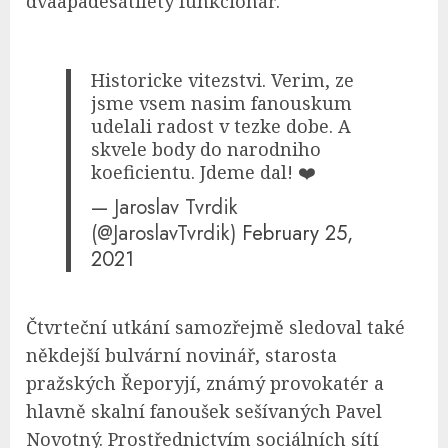
dvaapadesátiletý funkcionář.
Historicke vitezstvi. Verim, ze
jsme vsem nasim fanouskum
udelali radost v tezke dobe. A
skvele body do narodniho
koeficientu. Jdeme dal! ❤️
— Jaroslav Tvrdik
(@JaroslavTvrdik)
February 25,
2021
Čtvrteční utkání samozřejmě sledoval také
někdejší bulvární novinář, starosta
pražských Řeporyjí, známý provokatér a
hlavně skalní fanoušek sešívaných Pavel
Novotný. Prostřednictvím sociálních sítí