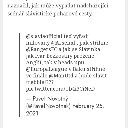
naznačil, jak může vypadat nadcházející
scénář slávistické pohárové cesty.
@slaviaofficial
teď vyřadí
milovaný
@Arsenal
, pak střihne
@RangersFC
a jak se Slávinka
jak Ivar Bezkostný prožene
Anglií, tak v heads upu
@EuropaLeague
v Baku střihne
ve finále
@ManUtd
a bude slavit
trebble!???
pic.twitter.com/Ub4i3CiNeD
— Pavel Novotný
(@PavelNovotnak)
February 25,
2021