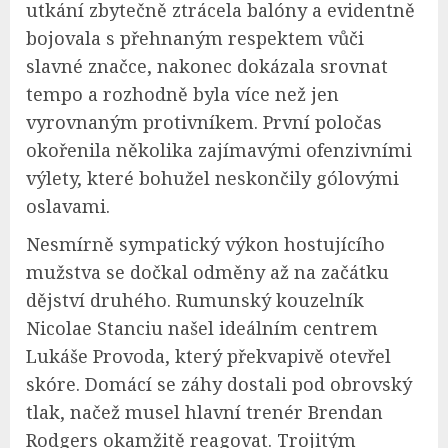
utkání zbytečně ztrácela balóny a evidentně
bojovala s přehnaným respektem vůči
slavné značce, nakonec dokázala srovnat
tempo a rozhodně byla více než jen
vyrovnaným protivníkem. První poločas
okořenila několika zajímavými ofenzivními
výlety, které bohužel neskončily gólovými
oslavami.
Nesmírně sympatický výkon hostujícího
mužstva se dočkal odměny až na začátku
dějství druhého. Rumunský kouzelník
Nicolae Stanciu našel ideálním centrem
Lukáše Provoda, který překvapivě otevřel
skóre. Domácí se záhy dostali pod obrovský
tlak, načež musel hlavní trenér Brendan
Rodgers okamžitě reagovat. Trojitým