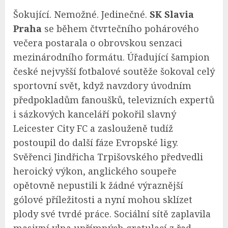
Šokující. Nemožné. Jedinečné.
SK Slavia
Praha
se během čtvrtečního pohárového
večera postarala o obrovskou senzaci
mezinárodního formátu. Úřadující šampion
české nejvyšší fotbalové soutěže šokoval celý
sportovní svět, když navzdory úvodním
předpokladům fanoušků, televizních expertů
i sázkových kanceláří pokořil slavný
Leicester City FC a zaslouženě tudíž
postoupil do další fáze Evropské ligy.
Svěřenci Jindřicha Trpišovského předvedli
heroický výkon, anglického soupeře
opětovně nepustili k žádné výraznější
gólové příležitosti a nyní mohou sklízet
plody své tvrdé práce. Sociální sítě zaplavila