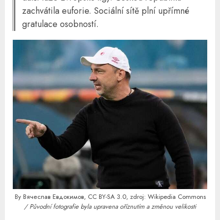
zachvátila euforie. Sociální sítě plní upřímné
gratulace osobností.
By
Вячеслав Евдокимов
,
CC BY-SA 3.0
, zdroj:
Wikipedia Commons
/ Původní fotografie byla upravena oříznutím a změnou velikosti