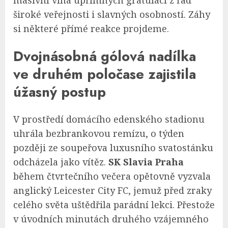
masivní vlna upřímných gratulací z řad
široké veřejnosti i slavných osobností. Záhy
si některé přímé reakce projdeme.
Dvojnásobná gólová nadílka
ve druhém poločase zajistila
úžasný postup
V prostředí domácího edenského stadionu
uhrála bezbrankovou remízu, o týden
později ze soupeřova luxusního svatostánku
odcházela jako vítěz.
SK Slavia Praha
během čtvrtečního večera opětovně vyzvala
anglický Leicester City FC, jemuž před zraky
celého světa uštědřila parádní lekci. Přestože
v úvodních minutách druhého vzájemného