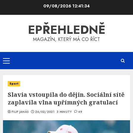
Skip
09/08/2026
12:41:35
to
content
EPŘEHLEDNĚ
MAGAZÍN, KTERÝ MÁ CO ŘÍCT
Primary
Menu
Sport
Slavia vstoupila do dějin. Sociální sítě
zaplavila vlna upřímných gratulací
FILIP JANÁS
26/02/2021
3 MINUTY
49