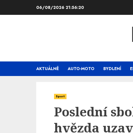
Skip
06/08/2026
21:56:21
to
content
AKTUÁLNĚ
AUTO-MOTO
BYDLENÍ
E
Sport
Poslední sb
hvězda uzav