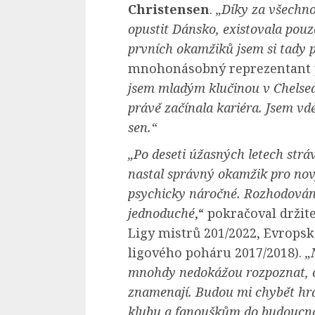
Christensen
.
„Díky za všechno
opustit Dánsko, existovala pouz
prvních okamžiků jsem si tady 
mnohonásobný reprezentant 
jsem mladým klučinou v Chelsea
právě začínala kariéra. Jsem vdě
sen.“
„Po deseti úžasných letech stráv
nastal správný okamžik pro nov
psychicky náročné. Rozhodování,
jednoduché
,“ pokračoval držit
Ligy mistrů 201/2022, Evropsk
ligového poháru 2017/2018).
„
mnohdy nedokážou rozpoznat, c
znamenají. Budou mi chybět hráč
klubu a fanouškům do budoucna 