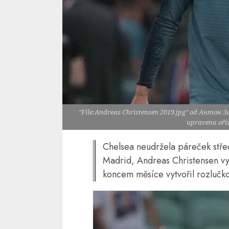
"File:Andreas Christensen 2019.jpg" od Антон Зай
upravena oří
Chelsea neudržela páreček střed
Madrid, Andreas Christensen vy
koncem měsíce vytvořil rozlučk