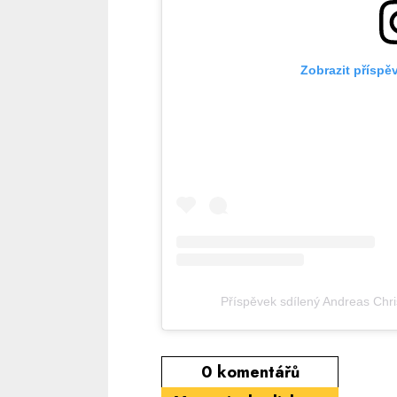
Zobrazit příspě
Příspěvek sdílený Andreas Chr
0
komentářů