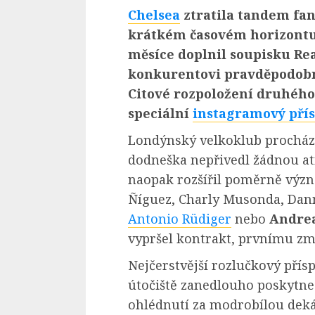
Chelsea
ztratila tandem fa
krátkém časovém horizontu
měsíce doplnil soupisku R
konkurentovi pravděpodobn
Citové rozpoložení druhého
speciální
instagramový pří
Londýnský velkoklub prochází
dodneška nepřivedl žádnou at
naopak rozšířil poměrně význ
Ñíguez, Charly Musonda, Dann
Antonio Rüdiger
nebo
Andrea
vypršel kontrakt, prvnímu z
Nejčerstvější rozlučkový přís
útočiště zanedlouho poskytne
ohlédnutí za modrobílou dek