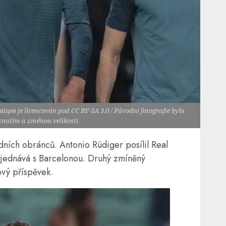
цев je licencován pod CC BY-SA 3.0 / Původní fotografie byla
znutím a změnou velikosti
ních obránců. Antonio Rüdiger posílil Real
jednává s Barcelonou. Druhý zmíněný
ový příspěvek.