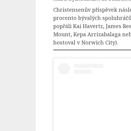
Christensenův příspěvek ná
procento bývalých spoluhráčů
popřáli Kai Havertz, James R
Mount, Kepa Arrizabalaga neb
hostoval v Norwich City).