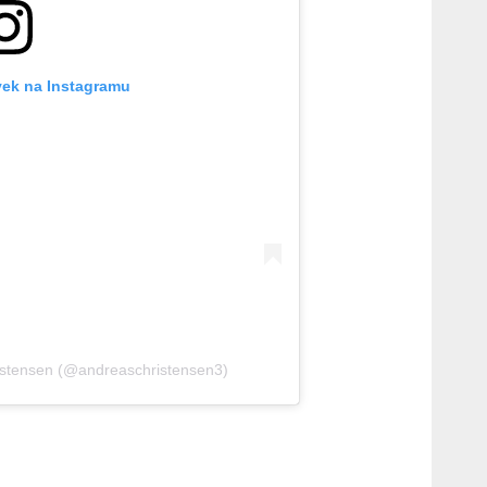
vek na Instagramu
istensen (@andreaschristensen3)