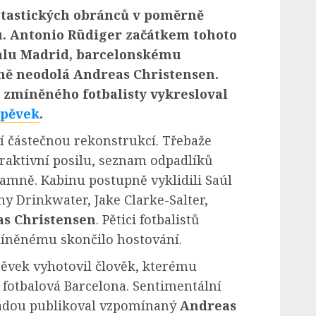
ntastických obránců v poměrně
. Antonio Rüdiger začátkem tohoto
ealu Madrid, barcelonskému
ě neodolá Andreas Christensen.
 zmíněného fotbalisty vykresloval
spěvek
.
 částečnou rekonstrukcí. Třebaže
raktivní posilu, seznam odpadlíků
amně. Kabinu postupně vyklidili Saúl
y Drinkwater, Jake Clarke-Salter,
s Christensen
. Pětici fotbalistů
míněnému skončilo hostování.
pěvek vyhotovil člověk, kterému
 fotbalová Barcelona. Sentimentální
ádou publikoval vzpomínaný
Andreas