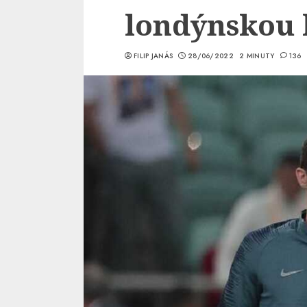
londýnskou 
FILIP JANÁS
28/06/2022
2 MINUTY
136