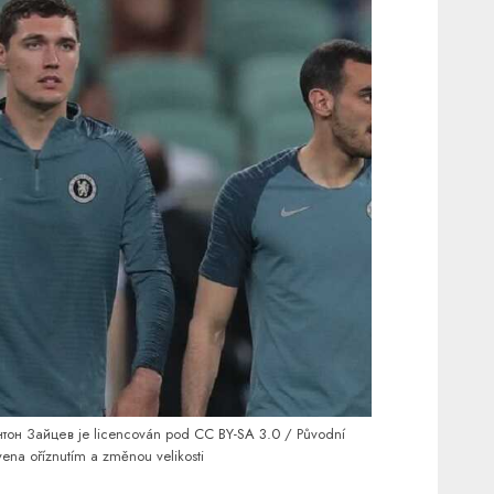
нтон Зайцев je licencován pod
CC BY-SA 3.0
/ Původní
vena oříznutím a změnou velikosti