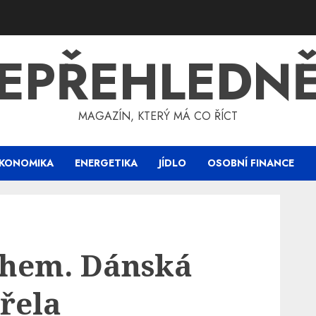
EPŘEHLEDN
MAGAZÍN, KTERÝ MÁ CO ŘÍCT
KONOMIKA
ENERGETIKA
JÍDLO
OSOBNÍ FINANCE
ohem. Dánská
řela