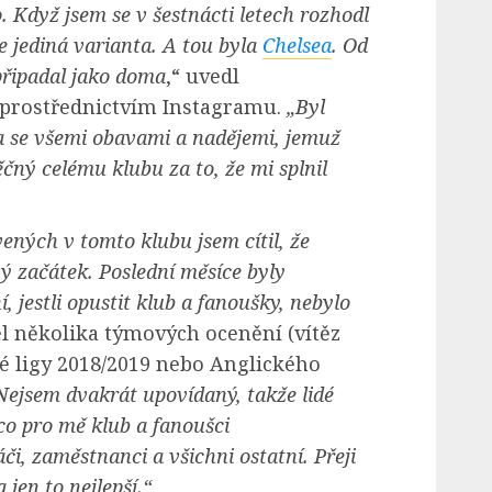
. Když jsem se v šestnácti letech rozhodl
e jediná varianta. A tou byla
Chelsea
. Od
připadal jako doma
,“ uvedl
prostřednictvím Instagramu.
„Byl
 se všemi obavami a nadějemi, jemuž
čný celému klubu za to, že mi splnil
ených v tomto klubu jsem cítil, že
ý začátek. Poslední měsíce byly
 jestli opustit klub a fanoušky, nebylo
el několika týmových ocenění (vítěz
é ligy 2018/2019 nebo Anglického
Nejsem dvakrát upovídaný, takže lidé
o pro mě klub a fanoušci
i, zaměstnanci a všichni ostatní. Přeji
jen to nejlepší.“