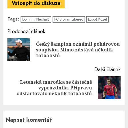
Vstoupit do diskuze
Tags:
Dominik Plechatý
FC Slovan Liberec
Luboš Kozel
Continue
Předchozí článek
Reading
Český šampion oznámil pohárovou
Pre
soupisku. Mimo zůstává několik
pos
fotbalistů
Další článek
Letenská marodka se částečně
Next
vyprázdnila. Přípravu
post:
odstartovalo několik fotbalistů
Napsat komentář