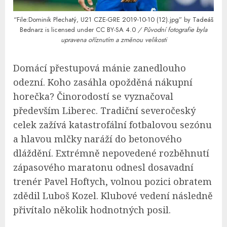
“File:Dominik Plechatý, U21 CZE-GRE 2019-10-10 (12).jpg”
by
Tadeáš
Bednarz
is licensed under
CC BY-SA 4.0
/ Původní fotografie byla
upravena oříznutím a změnou velikosti
Domácí přestupová mánie zanedlouho
odezní. Koho zasáhla opožděná nákupní
horečka? Činorodostí se vyznačoval
především Liberec. Tradiční severočeský
celek zažívá katastrofální fotbalovou sezónu
a hlavou mlčky naráží do betonového
dláždění. Extrémně nepovedené rozběhnutí
zápasového maratonu odnesl dosavadní
trenér Pavel Hoftych, volnou pozici obratem
zdědil Luboš Kozel. Klubové vedení následně
přivítalo několik hodnotných posil.