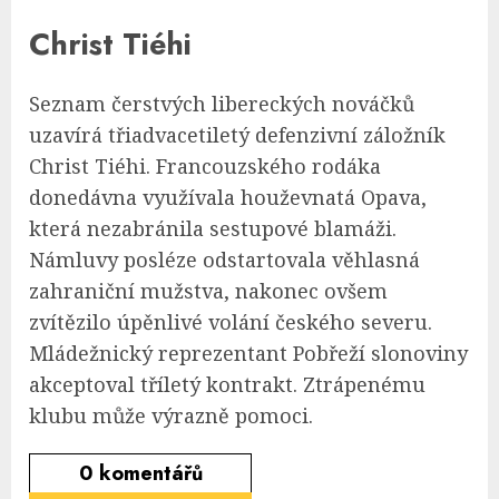
Christ Tiéhi
Seznam čerstvých libereckých nováčků
uzavírá třiadvacetiletý defenzivní záložník
Christ Tiéhi. Francouzského rodáka
donedávna využívala houževnatá Opava,
která nezabránila sestupové blamáži.
Námluvy posléze odstartovala věhlasná
zahraniční mužstva, nakonec ovšem
zvítězilo úpěnlivé volání českého severu.
Mládežnický reprezentant Pobřeží slonoviny
akceptoval tříletý kontrakt. Ztrápenému
klubu může výrazně pomoci.
0
komentářů