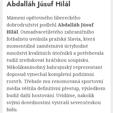
Abdalláh Júsuf Hilál
Mámení opětovného libereckého
dobrodružství podlehl
Abdalláh Júsuf
Hilál
. Osmadvacetiletého zahraničního
fotbalistu uvolnila pražská Slavia, která
momentálně zaměstnává úctyhodné
množství kvalitních útočníků a potřebovala
tudíž zredukovat hráčskou soupisku.
Několikanásobný bahrajnský reprezentant
doposud vynechal kompletní podzimní
rozvrh. Třebaže mu renomovaná sportovní
média věštila definitivní přestup, výsledkem
budiž další hostování. Uvidíme, nakolik
svými dovednostmi vystraší severočeskou
bídu.