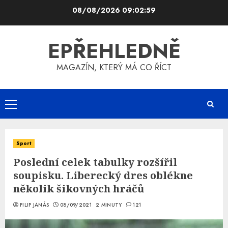
Skip
08/08/2026
09:03:00
to
content
EPŘEHLEDNĚ
MAGAZÍN, KTERÝ MÁ CO ŘÍCT
Primary
Menu
Sport
Poslední celek tabulky rozšířil
soupisku. Liberecký dres oblékne
několik šikovných hráčů
FILIP JANÁS
08/09/2021
2 MINUTY
121