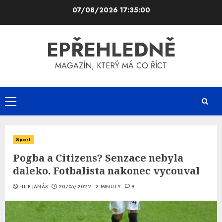
Skip
07/08/2026
17:35:01
to
content
EPŘEHLEDNĚ
MAGAZÍN, KTERÝ MÁ CO ŘÍCT
Primary
Menu
Sport
Pogba a Citizens? Senzace nebyla
daleko. Fotbalista nakonec vycouval
FILIP JANÁS
20/05/2022
2 MINUTY
9