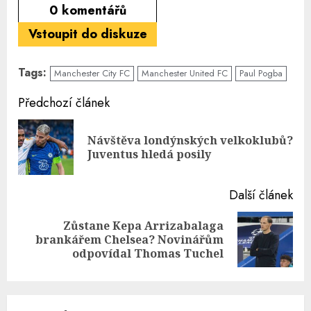
0
komentářů
Vstoupit do diskuze
Tags:
Manchester City FC
Manchester United FC
Paul Pogba
Continue
Předchozí článek
Reading
Návštěva londýnských velkoklubů?
Pre
Juventus hledá posily
pos
Další článek
Zůstane Kepa Arrizabalaga
Next
brankářem Chelsea? Novinářům
post:
odpovídal Thomas Tuchel