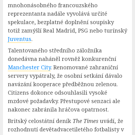
mnohonásobného francouzského
reprezentanta nadále vyvolává určité
spekulace, bezplatné doplnění soupisky
totiž zamýšlí Real Madrid, PSG nebo turínský
Juventus
.
Talentovaného středního záložníka
donedávna naháněl rovněž konkurenční
Manchester City
. Renomované zahraniční
servery vypátraly, že osobní setkání dávalo
navázání kooperace předběžnou zelenou.
Citizens dokonce odsouhlasili vysoké
mzdové požadavky. Přestupové senzaci ale
nakonec zabránila hráčova opatrnost.
Britský celostátní deník
The Times
uvádí, že
rozhodnutí devětadvacetiletého fotbalisty v