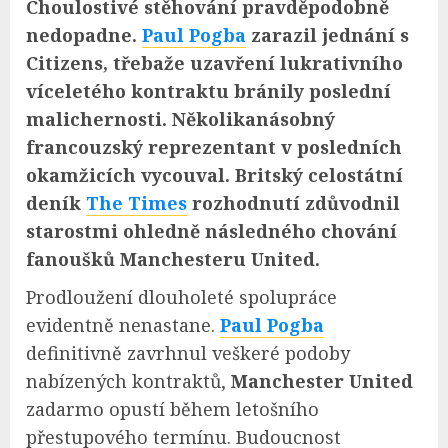
Choulostivé stěhování pravděpodobně
nedopadne.
Paul Pogba
zarazil jednání s
Citizens, třebaže uzavření lukrativního
víceletého kontraktu bránily poslední
malichernosti. Několikanásobný
francouzský reprezentant v posledních
okamžicích vycouval. Britský celostátní
deník
The Times
rozhodnutí zdůvodnil
starostmi ohledně následného chování
fanoušků Manchesteru United.
Prodloužení dlouholeté spolupráce
evidentně nenastane.
Paul Pogba
definitivně zavrhnul veškeré podoby
nabízených kontraktů,
Manchester United
zadarmo opustí během letošního
přestupového termínu. Budoucnost