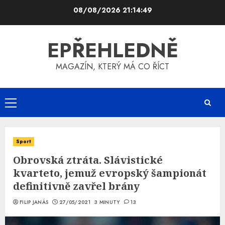
Skip
08/08/2026
21:14:49
to
content
EPŘEHLEDNĚ
MAGAZÍN, KTERÝ MÁ CO ŘÍCT
Primary
Menu
Sport
Obrovská ztráta. Slávistické
kvarteto, jemuž evropský šampionát
definitivně zavřel brány
FILIP JANÁS
27/05/2021
3 MINUTY
13