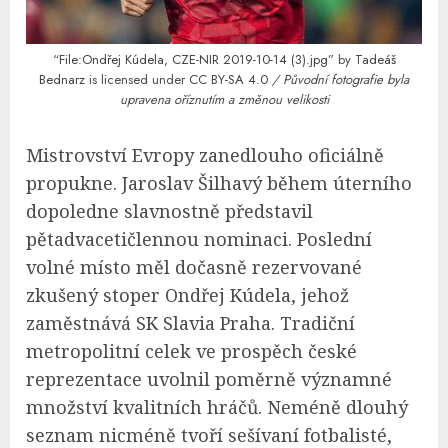
“File:Ondřej Kúdela, CZE-NIR 2019-10-14 (3).jpg”
by
Tadeáš
Bednarz
is licensed under
CC BY-SA 4.0
/ Původní fotografie byla
upravena oříznutím a změnou velikosti
Mistrovství Evropy zanedlouho oficiálně
propukne. Jaroslav Šilhavý během úterního
dopoledne slavnostně představil
pětadvacetičlennou nominaci. Poslední
volné místo měl dočasně rezervované
zkušený stoper Ondřej Kúdela, jehož
zaměstnává SK Slavia Praha. Tradiční
metropolitní celek ve prospěch české
reprezentace uvolnil poměrně významné
množství kvalitních hráčů. Neméně dlouhý
seznam nicméně tvoří sešívaní fotbalisté,