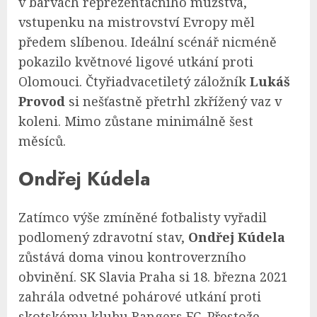
v barvách reprezentačního mužstva,
vstupenku na mistrovství Evropy měl
předem slíbenou. Ideální scénář nicméně
pokazilo květnové ligové utkání proti
Olomouci. Čtyřiadvacetiletý záložník
Lukáš
Provod
si nešťastně přetrhl zkřížený vaz v
koleni. Mimo zůstane minimálně šest
měsíců.
Ondřej Kúdela
Zatímco výše zmíněné fotbalisty vyřadil
podlomený zdravotní stav,
Ondřej Kúdela
zůstává doma vinou kontroverzního
obvinění. SK Slavia Praha si 18. března 2021
zahrála odvetné pohárové utkání proti
skotskému klubu Rangers FC. Přestože