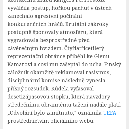
vyválčila postup, hořkou pachuť v ústech
zanechalo agresivní počínání
konkurenčních hráčů. Brutální zákroky
postupně šponovaly atmosféru, která
vygradovala bezprostředně před
závěrečným hvizdem. Čtyřiatřicetiletý
reprezentační obránce přiběhl ke Glenu
Kamarovi a cosi mu zašeptal do ucha. Finský
záložník okamžitě reklamoval rasismus,
disciplinární komise následně vynesla
přísný rozsudek. Kúdela vyfasoval
desetizápasovou stopku, která navzdory
středečnímu obrannému tažení nadále platí.
„Odvolání bylo zamítnuto,“ oznámila
UEFA
prostřednictvím oficiálního webu.