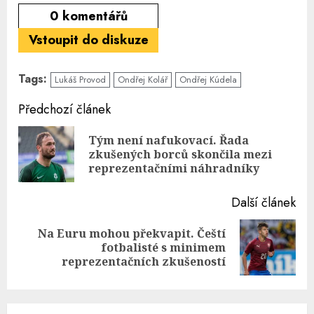
0
komentářů
Vstoupit do diskuze
Tags:
Lukáš Provod
Ondřej Kolář
Ondřej Kúdela
Continue
Předchozí článek
Reading
Tým není nafukovací. Řada
Pre
zkušených borců skončila mezi
pos
reprezentačními náhradníky
Další článek
Na Euru mohou překvapit. Čeští
Next
fotbalisté s minimem
post:
reprezentačních zkušeností