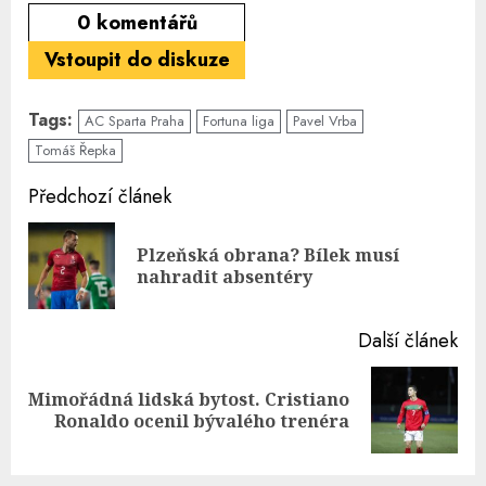
0
komentářů
Vstoupit do diskuze
Tags:
AC Sparta Praha
Fortuna liga
Pavel Vrba
Tomáš Řepka
Continue
Předchozí článek
Reading
Plzeňská obrana? Bílek musí
Pre
nahradit absentéry
pos
Další článek
Mimořádná lidská bytost. Cristiano
Next
Ronaldo ocenil bývalého trenéra
post: