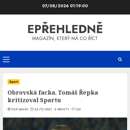
Skip
07/08/2026
01:19:00
to
content
EPŘEHLEDNĚ
MAGAZÍN, KTERÝ MÁ CO ŘÍCT
Primary
Menu
Sport
Obrovská facka. Tomáš Řepka
kritizoval Spartu
FILIP JANÁS
22/11/2021
2 MINUTY
126