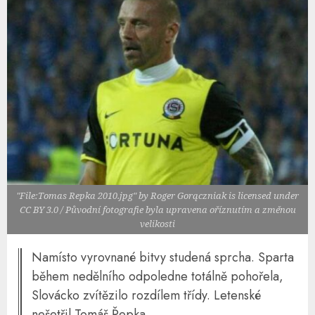
"File:Tomas Repka 2010.jpg" by Roger Gorączniak is licensed under
CC BY 3.0 / Původní fotografie byla upravena oříznutím a změnou
velikosti
Namísto vyrovnané bitvy studená sprcha. Sparta
během nedělního odpoledne totálně pohořela,
Slovácko zvítězilo rozdílem třídy. Letenské
nešetřil Tomáš Řepka.