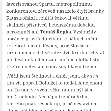
favorizovanou Spartu, metropolitnímu
konkurentovi zároveň nasázelo čtyři branky.
Katastrofální rezultát šokoval většinu
skalních příznivců. Letenskému debaklu
nerozuměl ani
Tomáš Řepka
. Vysloužilý
obránce prostřednictvím sociálních médií
rozebral hlavní důvody, proč Slovácko
zaznamenalo drtivé vítězství. Kritiku schytal
především tandem zahraničních fotbalistů.
Ušetřen nebyl ani současný hlavní trenér.
„Věřil jsem Štetinovi a chtěl jsem, aby se s
tím víc popral. Bohužel to nedal. A nejenom
on. To tam ve svém věku mohu být já a
horší nebudu. Nechápu trenéra Vrbu,
kterého jinak respektuji, proč nestaví na
stopera Vitíka, a proč naopak staví třeba