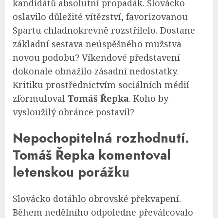
kandidátů absolutní propadák. Slovácko
oslavilo důležité vítězství, favorizovanou
Spartu chladnokrevně rozstřílelo. Dostane
základní sestava neúspěšného mužstva
novou podobu? Víkendové představení
dokonale obnažilo zásadní nedostatky.
Kritiku prostřednictvím sociálních médií
zformuloval
Tomáš Řepka
. Koho by
vysloužilý obránce postavil?
Nepochopitelná rozhodnutí.
Tomáš Řepka komentoval
letenskou porážku
Slovácko dotáhlo obrovské překvapení.
Během nedělního odpoledne převálcovalo