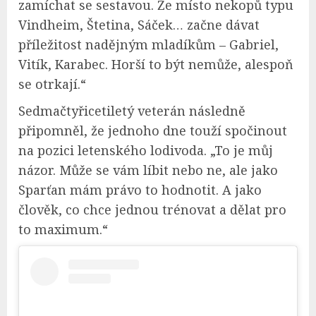
zamíchat se sestavou. Že místo nekopů typu
Vindheim, Štetina, Sáček… začne dávat
příležitost nadějným mladíkům – Gabriel,
Vitík, Karabec. Horší to být nemůže, alespoň
se otrkají.“
Sedmačtyřicetiletý veterán následně
připomněl, že jednoho dne touží spočinout
na pozici letenského lodivoda. „To je můj
názor. Může se vám líbit nebo ne, ale jako
Sparťan mám právo to hodnotit. A jako
člověk, co chce jednou trénovat a dělat pro
to maximum.“