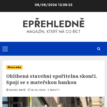
Skip
08/08/2026
12:58:34
to
content
EPŘEHLEDNĚ
MAGAZÍN, KTERÝ MÁ CO ŘÍCT
Primary
Menu
Ekonomika
Oblíbená stavební spořitelna skončí.
Spojí se s mateřskou bankou
DANIEL BROŽ
18/12/2023
3 MINUTY