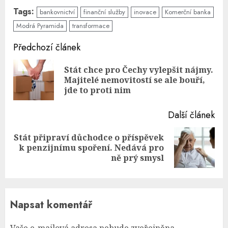
Tags:
bankovnictví
finanční služby
inovace
Komerční banka
Modrá Pyramida
transformace
Continue
Předchozí článek
Reading
Stát chce pro Čechy vylepšit nájmy.
Pre
Majitelé nemovitostí se ale bouří,
pos
jde to proti nim
Další článek
Stát připraví důchodce o příspěvek
Next
k penzijnímu spoření. Nedává pro
post:
ně prý smysl
Napsat komentář