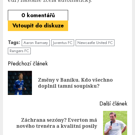
0
komentářů
Vstoupit do diskuze
Tags:
Aaron Ramsey
Juventus FC
Newcastle United FC
Rangers FC
Continue
Předchozí článek
Reading
Změny v Baníku. Kdo všechno
Pre
doplnil tamní soupisku?
pos
Další článek
Záchrana sezóny? Everton má
Next
nového trenéra a kvalitní posily
post: