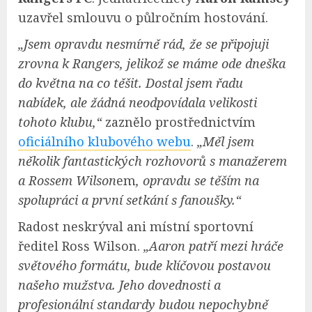
uzavřel smlouvu o půlročním hostování.
„Jsem opravdu nesmírně rád, že se připojuji
zrovna k Rangers, jelikož se máme ode dneška
do května na co těšit. Dostal jsem řadu
nabídek, ale žádná neodpovídala velikosti
tohoto klubu,“
zaznělo prostřednictvím
oficiálního klubového webu
.
„Měl jsem
několik fantastických rozhovorů s manažerem
a Rossem Wilson
em
, opravdu se těším na
spolupráci a první setkání s fanoušky.“
Radost neskrýval ani místní sportovní
ředitel Ross Wilson.
„Aaron patří mezi hráče
světového formátu, bude klíčovou postavou
našeho mužstva. Jeho dovednosti a
profesionální standardy budou nepochybně