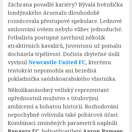
Záchrana povadlé kariéry? Bývalá hvězdička
londýnského Arsenalu dlouhodobě
rozněcovala přestupové spekulace. Lednové
smlouvání ovšem nebylo vůbec jednoduché.
Fotbalista postupně zavrhnul několik
atraktivních kavalírů, Juventusu už pomalu
docházela trpělivost. Dočista zbytečné úsilí
vyvinul
Newcastle United FC
, kterému
tentokrát nepomohla ani bezedná
pokladnička saúdskoarabského vlastníka.
Několikanásobný velšský reprezentant
upřednostnil mužstvo s titulovými
ambicemi a bohatou historií. Rozhodování
nepochybně ovlivnila také pohárová účast.
Kombinaci zmíněných parametrů naplnili
Rangers FC
. Jednatřicetiletý
Aaron Ramsey