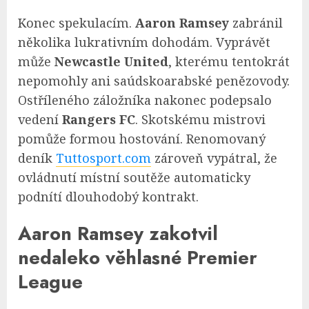
Konec spekulacím.
Aaron Ramsey
zabránil
několika lukrativním dohodám. Vyprávět
může
Newcastle United
, kterému tentokrát
nepomohly ani saúdskoarabské penězovody.
Ostříleného záložníka nakonec podepsalo
vedení
Rangers FC
. Skotskému mistrovi
pomůže formou hostování. Renomovaný
deník
Tuttosport.com
zároveň vypátral, že
ovládnutí místní soutěže automaticky
podnítí dlouhodobý kontrakt.
Aaron Ramsey zakotvil
nedaleko věhlasné Premier
League