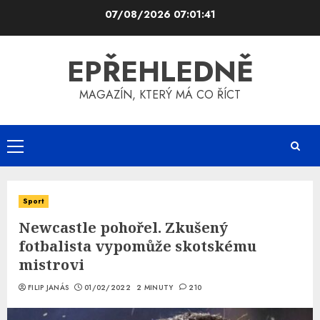
Skip
07/08/2026
07:01:42
to
content
EPŘEHLEDNĚ
MAGAZÍN, KTERÝ MÁ CO ŘÍCT
Primary
Menu
Sport
Newcastle pohořel. Zkušený
fotbalista vypomůže skotskému
mistrovi
FILIP JANÁS
01/02/2022
2 MINUTY
210