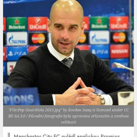
"File:Pep Guardiola 2015.jpg" by Богдан Заяц is licensed under CC
BY-SA 3.0 / Původní fotografie byla upravena oříznutím a změnou
velikosti
Manchester City FC ovládl anglickou Premier