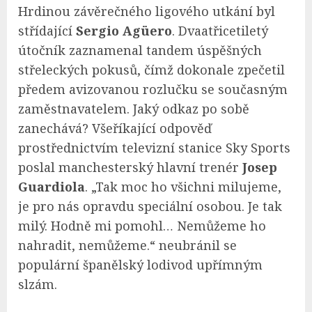
Hrdinou závěrečného ligového utkání byl
střídající
Sergio Agüero
. Dvaatřicetiletý
útočník zaznamenal tandem úspěšných
střeleckých pokusů, čímž dokonale zpečetil
předem avizovanou rozlučku se současným
zaměstnavatelem. Jaký odkaz po sobě
zanechává? Všeříkající odpověď
prostřednictvím televizní stanice Sky Sports
poslal manchesterský hlavní trenér
Josep
Guardiola
. „Tak moc ho všichni milujeme,
je pro nás opravdu speciální osobou. Je tak
milý. Hodně mi pomohl… Nemůžeme ho
nahradit, nemůžeme.“ neubránil se
populární španělský lodivod upřímným
slzám.