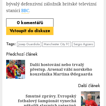
bývalý defenzivní záložník britské televizní
stanici
BBC
.
0
komentářů
Vstoupit do diskuze
Tags:
Josep Guardiola
Manchester City FC
Sergio Agüero
Continue
Předchozí článek
Reading
Další hostování nebo trvalý
Pre
přestup. Arsenal vábí norského
pos
kouzelníka Martina Ødegaarda
Další článek
Smutné zprávy. Evropský
Next
fotbalový šampionát vynechá
post:
několik slavných veteránů