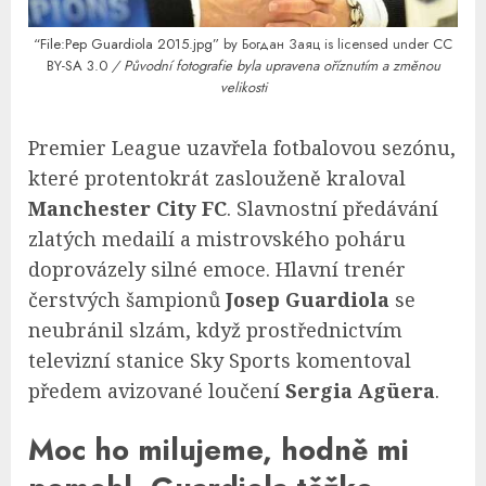
“File:Pep Guardiola 2015.jpg”
by Богдан Заяц is licensed under
CC
BY-SA 3.0
/ Původní fotografie byla upravena oříznutím a změnou
velikosti
Premier League uzavřela fotbalovou sezónu,
které protentokrát zaslouženě kraloval
Manchester City FC
. Slavnostní předávání
zlatých medailí a mistrovského poháru
doprovázely silné emoce. Hlavní trenér
čerstvých šampionů
Josep Guardiola
se
neubránil slzám, když prostřednictvím
televizní stanice Sky Sports komentoval
předem avizované loučení
Sergia Agüera
.
Moc ho milujeme, hodně mi