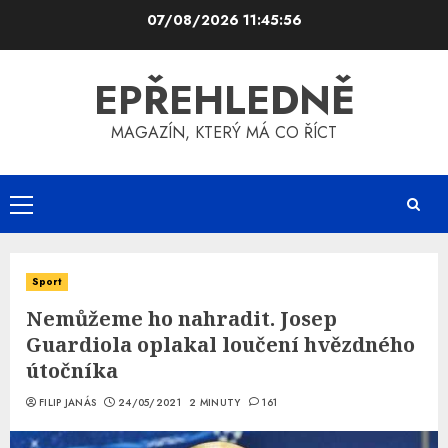
Skip
07/08/2026
11:45:57
to
content
EPŘEHLEDNĚ
MAGAZÍN, KTERÝ MÁ CO ŘÍCT
Primary
Menu
Sport
Nemůžeme ho nahradit. Josep
Guardiola oplakal loučení hvězdného
útočníka
FILIP JANÁS
24/05/2021
2 MINUTY
161