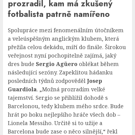
prozradil, kam má zkušený
fotbalista patrně namířeno
Spolupráce mezi fenomenálním útočníkem
a veleúspěšným anglickým klubem, která
přežila celou dekádu, míří do finále. Širokou
veřejnost nyní pochopitelně zajímá, jaký
dres bude
Sergio Agüero
oblékat během
následující sezóny. Zapeklitou hádanku
posledních týdnů zodpověděl
Josep
Guardiola
. „Možná prozradím velké
tajemství. Sergio se přiblížil dohodě s
Barcelonou, tedy klubem mého srdce. Bude
hrát po boku nejlepšího hráče všech dob –
Lionela Messiho. Určitě si to užije a
Barcelona bude zase o něco silnější,“ řekl