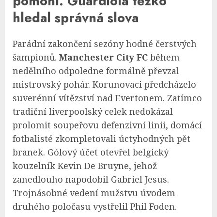
pomohl. Guardiola těžko
hledal správná slova
Parádní zakončení sezóny hodné čerstvých
šampionů.
Manchester City FC
během
nedělního odpoledne formálně převzal
mistrovský pohár. Korunovaci předcházelo
suverénní vítězství nad Evertonem. Zatímco
tradiční liverpoolský celek nedokázal
prolomit soupeřovu defenzivní linii, domácí
fotbalisté zkompletovali úctyhodných pět
branek. Gólový účet otevřel belgický
kouzelník Kevin De Bruyne, jehož
zanedlouho napodobil Gabriel Jesus.
Trojnásobné vedení mužstvu úvodem
druhého poločasu vystřelil Phil Foden.