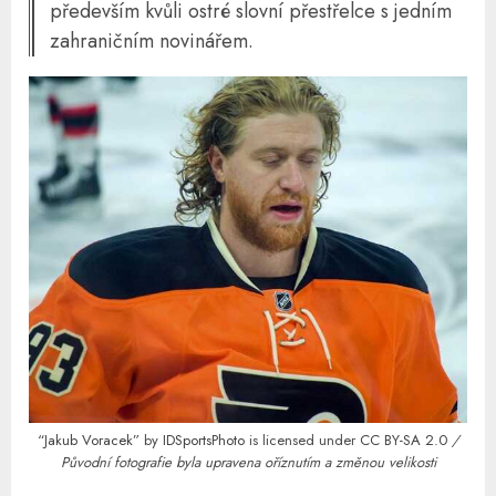
především kvůli ostré slovní přestřelce s jedním
zahraničním novinářem.
“Jakub Voracek”
by
IDSportsPhoto
is licensed under
CC BY-SA 2.0
/
Původní fotografie byla upravena oříznutím a změnou velikosti