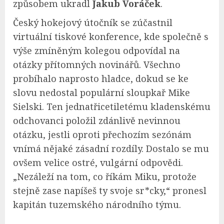
způsobem ukradl
Jakub Voráček
.
Český hokejový útočník se zúčastnil
virtuální tiskové konference, kde společně s
výše zmíněným kolegou odpovídal na
otázky přítomných novinářů. Všechno
probíhalo naprosto hladce, dokud se ke
slovu nedostal populární sloupkař Mike
Sielski. Ten jednatřicetiletému kladenskému
odchovanci položil zdánlivě nevinnou
otázku, jestli oproti přechozím sezónám
vnímá nějaké zásadní rozdíly. Dostalo se mu
ovšem velice ostré, vulgární odpovědi.
„Nezáleží na tom, co říkám Miku, protože
stejně zase napíšeš ty svoje sr*cky,“ pronesl
kapitán tuzemského národního týmu.