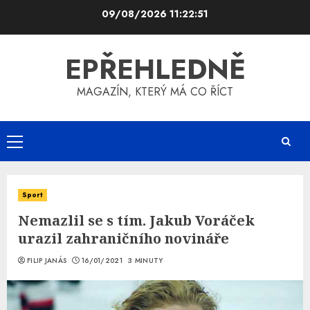
Skip
09/08/2026
11:22:52
to
content
EPŘEHLEDNĚ
MAGAZÍN, KTERÝ MÁ CO ŘÍCT
Primary
Menu
Sport
Nemazlil se s tím. Jakub Voráček
urazil zahraničního novináře
FILIP JANÁS
16/01/2021
3 MINUTY