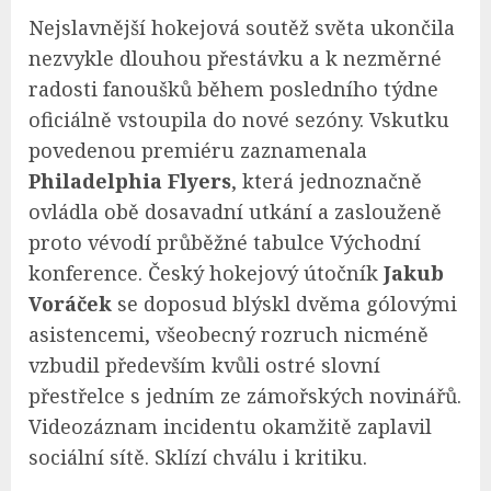
Nejslavnější hokejová soutěž světa ukončila
nezvykle dlouhou přestávku a k nezměrné
radosti fanoušků během posledního týdne
oficiálně vstoupila do nové sezóny. Vskutku
povedenou premiéru zaznamenala
Philadelphia Flyers
, která jednoznačně
ovládla obě dosavadní utkání a zaslouženě
proto vévodí průběžné tabulce Východní
konference. Český hokejový útočník
Jakub
Voráček
se doposud blýskl dvěma gólovými
asistencemi, všeobecný rozruch nicméně
vzbudil především kvůli ostré slovní
přestřelce s jedním ze zámořských novinářů.
Videozáznam incidentu okamžitě zaplavil
sociální sítě. Sklízí chválu i kritiku.