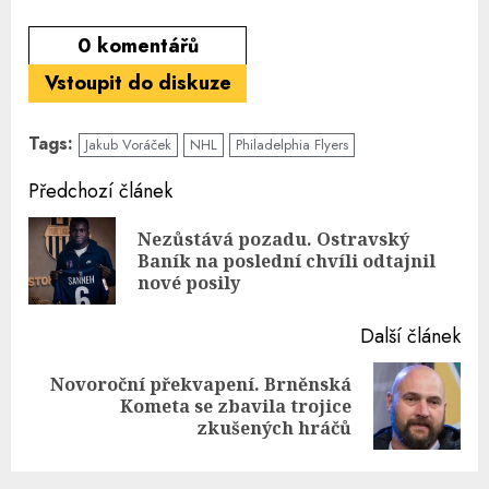
0
komentářů
Vstoupit do diskuze
Tags:
Jakub Voráček
NHL
Philadelphia Flyers
Continue
Předchozí článek
Reading
Nezůstává pozadu. Ostravský
Pre
Baník na poslední chvíli odtajnil
pos
nové posily
Další článek
Novoroční překvapení. Brněnská
Next
Kometa se zbavila trojice
post:
zkušených hráčů