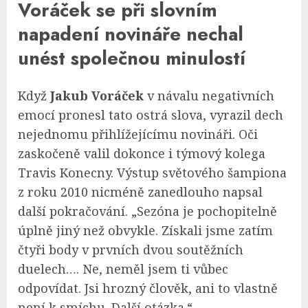
Voráček se při slovním
napadení novináře nechal
unést společnou minulostí
Když
Jakub Voráček
v návalu negativních
emocí pronesl tato ostrá slova, vyrazil dech
nejednomu přihlížejícímu novináři. Oči
zaskočeně valil dokonce i týmový kolega
Travis Konecny. Výstup světového šampiona
z roku 2010 nicméně zanedlouho napsal
další pokračování. „Sezóna je pochopitelně
úplně jiný než obvykle. Získali jsme zatím
čtyři body v prvních dvou soutěžních
duelech…. Ne, neměl jsem ti vůbec
odpovídat. Jsi hrozný člověk, ani to vlastně
není k smíchu. Další otázka.“