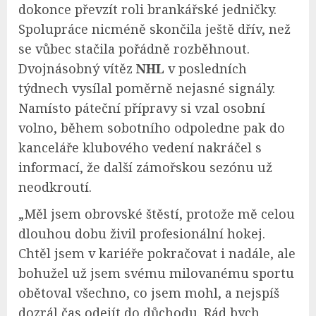
dokonce převzít roli brankářské jedničky.
Spolupráce nicméně skončila ještě dřív, než
se vůbec stačila pořádně rozběhnout.
Dvojnásobný vítěz
NHL
v posledních
týdnech vysílal poměrně nejasné signály.
Namísto páteční přípravy si vzal osobní
volno, během sobotního odpoledne pak do
kanceláře klubového vedení nakráčel s
informací, že další zámořskou sezónu už
neodkroutí.
„Měl jsem obrovské štěstí, protože mě celou
dlouhou dobu živil profesionální hokej.
Chtěl jsem v kariéře pokračovat i nadále, ale
bohužel už jsem svému milovanému sportu
obětoval všechno, co jsem mohl, a nejspíš
dozrál čas odejít do důchodu. Rád bych