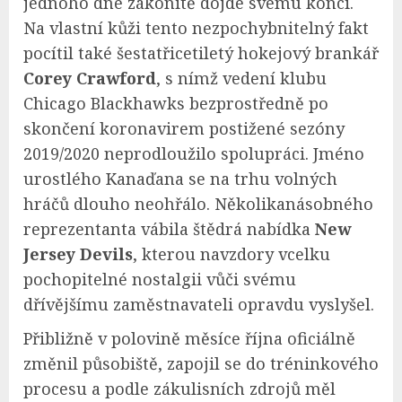
jednoho dne zákonitě dojde svému konci.
Na vlastní kůži tento nezpochybnitelný fakt
pocítil také šestatřicetiletý hokejový brankář
Corey Crawford
, s nímž vedení klubu
Chicago Blackhawks bezprostředně po
skončení koronavirem postižené sezóny
2019/2020 neprodloužilo spolupráci. Jméno
urostlého Kanaďana se na trhu volných
hráčů dlouho neohřálo. Několikanásobného
reprezentanta vábila štědrá nabídka
New
Jersey Devils
, kterou navzdory vcelku
pochopitelné nostalgii vůči svému
dřívějšímu zaměstnavateli opravdu vyslyšel.
Přibližně v polovině měsíce října oficiálně
změnil působiště, zapojil se do tréninkového
procesu a podle zákulisních zdrojů měl