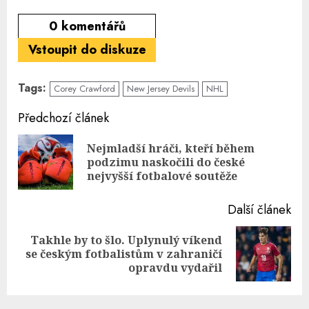
0
komentářů
Vstoupit do diskuze
Tags:
Corey Crawford
New Jersey Devils
NHL
Continue
Předchozí článek
Reading
Nejmladší hráči, kteří během
Pre
podzimu naskočili do české
pos
nejvyšší fotbalové soutěže
Další článek
Takhle by to šlo. Uplynulý víkend
Next
se českým fotbalistům v zahraničí
post:
opravdu vydařil