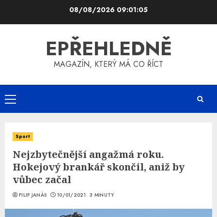
Skip
08/08/2026
09:01:06
to
content
EPŘEHLEDNĚ
MAGAZÍN, KTERÝ MÁ CO ŘÍCT
Primary
Menu
Sport
Nejzbytečnější angažmá roku.
Hokejový brankář skončil, aniž by
vůbec začal
FILIP JANÁS
10/01/2021
3 MINUTY