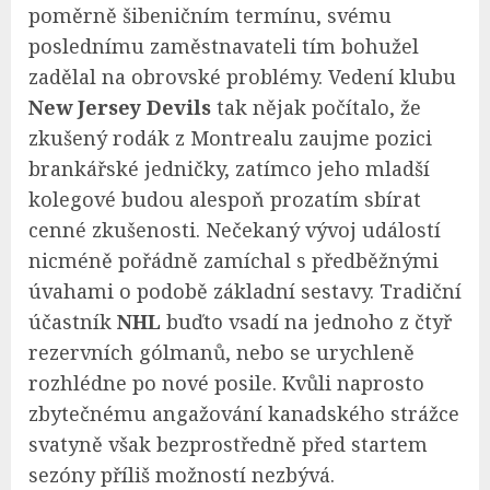
poměrně šibeničním termínu, svému
poslednímu zaměstnavateli tím bohužel
zadělal na obrovské problémy. Vedení klubu
New Jersey Devils
tak nějak počítalo, že
zkušený rodák z Montrealu zaujme pozici
brankářské jedničky, zatímco jeho mladší
kolegové budou alespoň prozatím sbírat
cenné zkušenosti. Nečekaný vývoj událostí
nicméně pořádně zamíchal s předběžnými
úvahami o podobě základní sestavy. Tradiční
účastník
NHL
buďto vsadí na jednoho z čtyř
rezervních gólmanů, nebo se urychleně
rozhlédne po nové posile. Kvůli naprosto
zbytečnému angažování kanadského strážce
svatyně však bezprostředně před startem
sezóny příliš možností nezbývá.