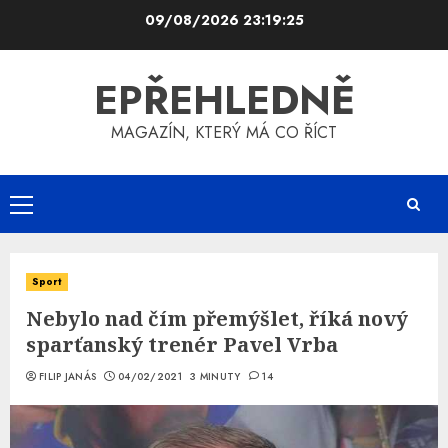
Skip
09/08/2026
23:19:26
to
content
EPŘEHLEDNĚ
MAGAZÍN, KTERÝ MÁ CO ŘÍCT
Primary
Menu
Sport
Nebylo nad čím přemýšlet, říká nový
sparťanský trenér Pavel Vrba
FILIP JANÁS
04/02/2021
3 MINUTY
14