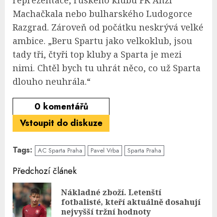
Machačkala nebo bulharského Ludogorce
Razgrad. Zároveň od počátku neskrývá velké
ambice. „Beru Spartu jako velkoklub, jsou
tady tři, čtyři top kluby a Sparta je mezi
nimi. Chtěl bych tu uhrát něco, co už Sparta
dlouho neuhrála.“
0
komentářů
Vstoupit do diskuze
Tags:
AC Sparta Praha
Pavel Vrba
Sparta Praha
Continue
Předchozí článek
Reading
Nákladné zboží. Letenští
Pre
fotbalisté, kteří aktuálně dosahují
pos
nejvyšší tržní hodnoty