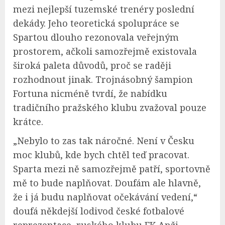
mezi nejlepší tuzemské trenéry poslední
dekády. Jeho teoretická spolupráce se
Spartou dlouho rezonovala veřejným
prostorem, ačkoli samozřejmě existovala
široká paleta důvodů, proč se raději
rozhodnout jinak. Trojnásobný šampion
Fortuna nicméně tvrdí, že nabídku
tradičního pražského klubu zvažoval pouze
krátce.
„Nebylo to zas tak náročné. Není v Česku
moc klubů, kde bych chtěl teď pracovat.
Sparta mezi ně samozřejmě patří, sportovně
mě to bude naplňovat. Doufám ale hlavně,
že i já budu naplňovat očekávání vedení,“
doufá někdejší lodivod české fotbalové
reprezentace, ruského klubu FK Anži