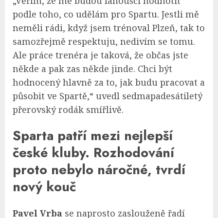
„Věřím, že mě budou fanoušci hodnotit
podle toho, co udělám pro Spartu. Jestli mě
neměli rádi, když jsem trénoval Plzeň, tak to
samozřejmě respektuju, nedivím se tomu.
Ale práce trenéra je taková, že občas jste
někde a pak zas někde jinde. Chci být
hodnocený hlavně za to, jak budu pracovat a
působit ve Spartě,“ uvedl sedmapadesátiletý
přerovský rodák smířlivě.
Sparta patří mezi nejlepší
české kluby. Rozhodování
proto nebylo náročné, tvrdí
nový kouč
Pavel Vrba
se naprosto zaslouženě řadí