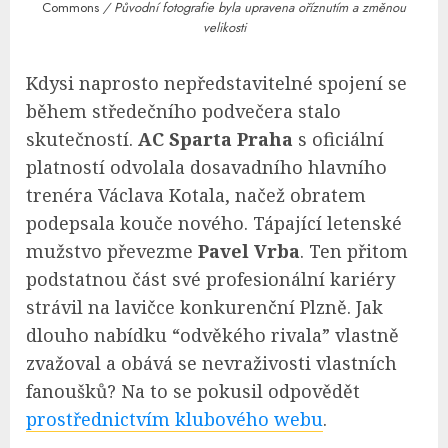
Commons
/ Původní fotografie byla upravena oříznutím a změnou
velikosti
Kdysi naprosto nepředstavitelné spojení se
během středečního podvečera stalo
skutečností.
AC Sparta Praha
s oficiální
platností odvolala dosavadního hlavního
trenéra Václava Kotala, načež obratem
podepsala kouče nového. Tápající letenské
mužstvo převezme
Pavel Vrba
. Ten přitom
podstatnou část své profesionální kariéry
strávil na lavičce konkurenční Plzně. Jak
dlouho nabídku “odvěkého rivala” vlastně
zvažoval a obává se nevraživosti vlastních
fanoušků? Na to se pokusil odpovědět
prostřednictvím klubového webu
.