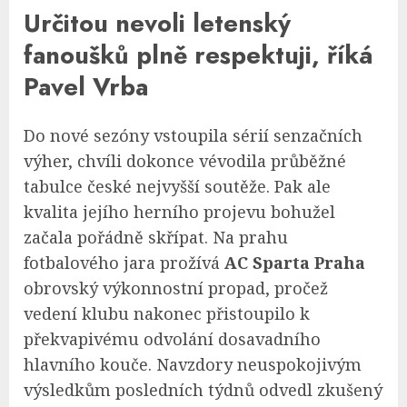
Určitou nevoli letenský
fanoušků plně respektuji, říká
Pavel Vrba
Do nové sezóny vstoupila sérií senzačních
výher, chvíli dokonce vévodila průběžné
tabulce české nejvyšší soutěže. Pak ale
kvalita jejího herního projevu bohužel
začala pořádně skřípat. Na prahu
fotbalového jara prožívá
AC Sparta Praha
obrovský výkonnostní propad, pročež
vedení klubu nakonec přistoupilo k
překvapivému odvolání dosavadního
hlavního kouče. Navzdory neuspokojivým
výsledkům posledních týdnů odvedl zkušený