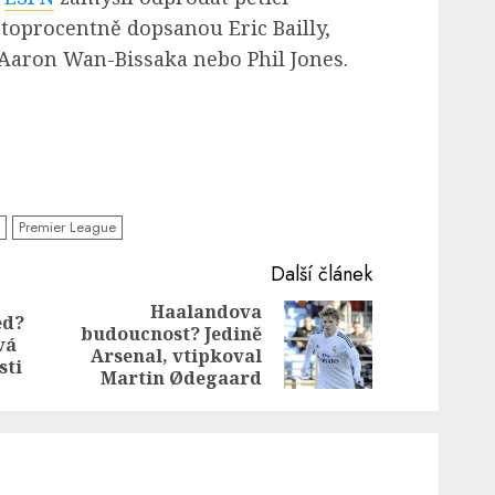
toprocentně dopsanou Eric Bailly,
 Aaron Wan-Bissaka nebo Phil Jones.
Premier League
Další článek
Haalandova
ed?
budoucnost? Jedině
Previous
Next
vá
Arsenal, vtipkoval
post:
post:
sti
Martin Ødegaard