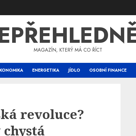
EPŘEHLEDN
MAGAZÍN, KTERÝ MÁ CO ŘÍCT
KONOMIKA
ENERGETIKA
JÍDLO
OSOBNÍ FINANCE
ká revoluce?
 chystá