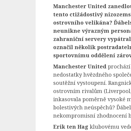
Manchester United zanedlo
tento ctižádostivý nizozem
ostrovního velikána? Ďábe
neunikne výrazným perso
zahraniční servery vypátraly
označil několik postradatel
sportovnímu oddělení zárov
Manchester United
prochází
nedostatky hvězdného společe
soutěžní vystoupení. Rangnic
ostrovním rivalům (Liverpool
inkasovala poměrně vysoké mn
bolestivých neúspěchů? Ďábel
nekompromisní zhodnocení b
Erik ten Hag
klubovému vede