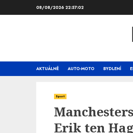
Skip
08/08/2026
22:57:04
to
content
AKTUÁLNĚ
AUTO-MOTO
BYDLENÍ
E
Sport
Manchesters
Erik ten Hag