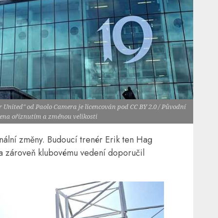
r United" od Paolo Camera je licencován pod CC BY 2.0 / Původní
vena oříznutím a změnou velikosti
nální změny. Budoucí trenér Erik ten Hag
y a zároveň klubovému vedení doporučil