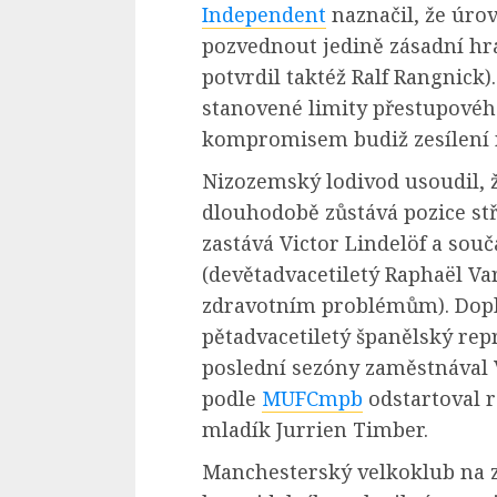
Independent
naznačil, že úro
pozvednout jedině zásadní hr
potvrdil taktéž Ralf Rangnick
stanovené limity přestupové
kompromisem budiž zesílení n
Nizozemský lodivod usoudil, 
dlouhodobě zůstává pozice st
zastává Victor Lindelöf a sou
(devětadvacetiletý Raphaël Va
zdravotním problémům). Dopl
pětadvacetiletý španělský rep
poslední sezóny zaměstnával V
podle
MUFCmpb
odstartoval 
mladík Jurrien Timber.
Manchesterský velkoklub na 