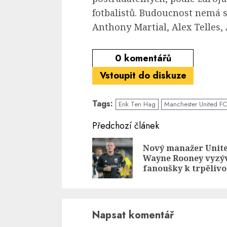
fotbalistů. Budoucnost nemá s
Anthony Martial, Alex Telles,
0
komentářů
Vstoupit do diskuze
Tags:
Erik Ten Hag
Manchester United FC
Continue
Předchozí článek
Reading
Nový manažer Unit
Wayne Rooney vyzý
fanoušky k trpělivo
Napsat komentář