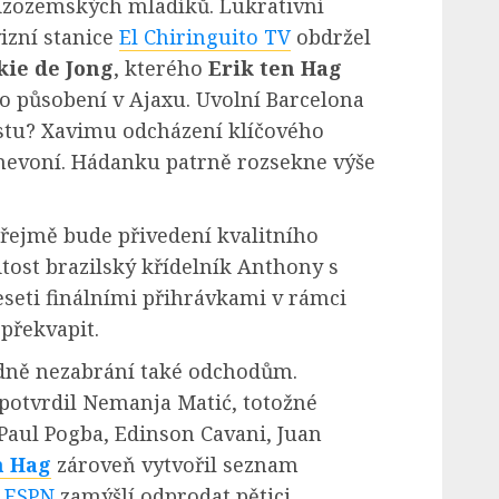
nizozemských mladíků. Lukrativní
izní stanice
El Chiringuito TV
obdržel
kie de Jong
, kterého
Erik ten Hag
 působení v Ajaxu. Uvolní Barcelona
istu? Xavimu odcházení klíčového
 nevoní. Hádanku patrně rozsekne výše
řejmě bude přivedení kvalitního
itost brazilský křídelník Anthony s
seti finálními přihrávkami v rámci
překvapit.
ně nezabrání také odchodům.
potvrdil Nemanja Matić, totožné
aul Pogba, Edinson Cavani, Juan
n Hag
zároveň vytvořil seznam
ů
ESPN
zamýšlí odprodat pětici