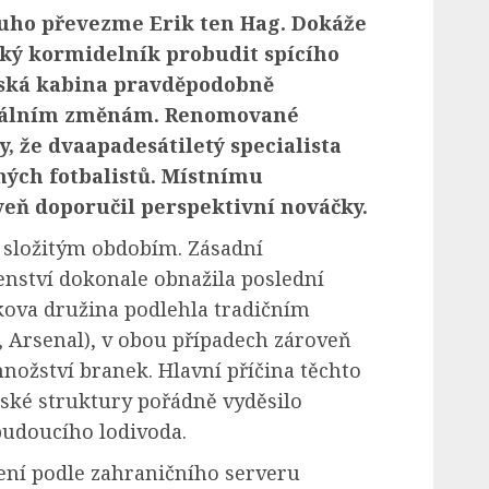
uho převezme Erik ten Hag. Dokáže
ský kormidelník probudit spícího
lská kabina pravděpodobně
nálním změnám. Renomované
, že dvaapadesátiletý specialista
ných fotbalistů. Místnímu
eň doporučil perspektivní nováčky.
 složitým obdobím. Zásadní
nství dokonale obnažila poslední
kova družina podlehla tradičním
, Arsenal), v obou případech zároveň
ožství branek. Hlavní příčina těchto
ské struktury pořádně vyděsilo
udoucího lodivoda.
ní podle zahraničního serveru