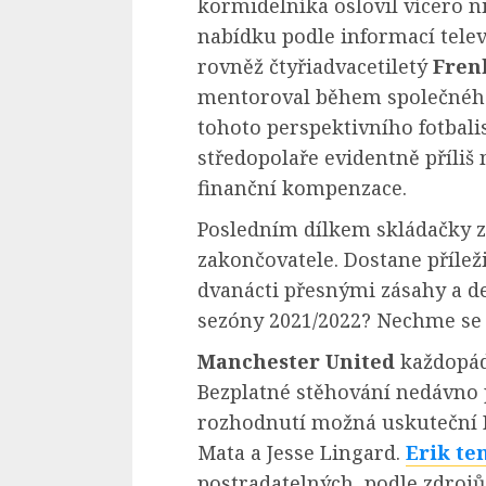
kormidelníka oslovil vícero 
nabídku podle informací telev
rovněž čtyřiadvacetiletý
Fren
mentoroval během společného
tohoto perspektivního fotbal
středopolaře evidentně příliš
finanční kompenzace.
Posledním dílkem skládačky z
zakončovatele. Dostane přílež
dvanácti přesnými zásahy a de
sezóny 2021/2022? Nechme se 
Manchester United
každopád
Bezplatné stěhování nedávno 
rozhodnutí možná uskuteční P
Mata a Jesse Lingard.
Erik te
postradatelných, podle zdroj