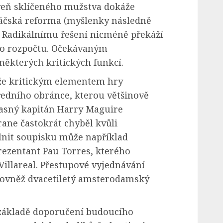
veň sklíčeného mužstva dokáže
áčská reforma (myšlenky následně
). Radikálnímu řešení nicméně překáží
ho rozpočtu. Očekávaným
ěkterých kritických funkcí.
že kritickým elementem hry
ředního obránce, kterou většinově
časný kapitán Harry Maguire
rane častokrát chyběl kvůli
nit soupisku může například
rezentant Pau Torres, kterého
illareal. Přestupové vyjednávání
rovněž dvacetiletý amsterodamský
základě doporučení budoucího