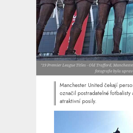
"19 Premier League Titles - Old Trafford, Mancheste
fotografie byla upra
Manchester United čekají perso
označil postradatelné fotbalist
atraktivní posily.