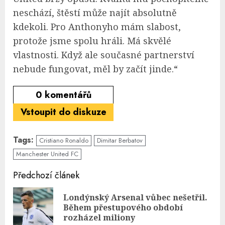
neschází, štěstí může najít absolutně
kdekoli. Pro Anthonyho mám slabost,
protože jsme spolu hráli. Má skvělé
vlastnosti. Když ale současné partnerství
nebude fungovat, měl by začít jinde.“
0
komentářů
Vstoupit do diskuze
Tags:
Cristiano Ronaldo
Dimitar Berbatov
Manchester United FC
Continue
Předchozí článek
Reading
Londýnský Arsenal vůbec nešetřil.
Pre
Během přestupového období
pos
rozházel miliony