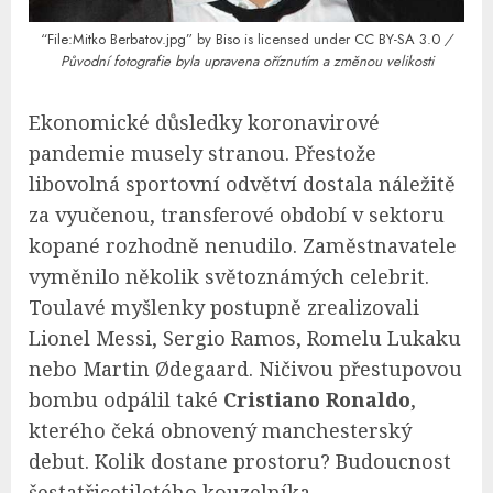
“File:Mitko Berbatov.jpg”
by
Biso
is licensed under
CC BY-SA 3.0
/
Původní fotografie byla upravena oříznutím a změnou velikosti
Ekonomické důsledky koronavirové
pandemie musely stranou. Přestože
libovolná sportovní odvětví dostala náležitě
za vyučenou, transferové období v sektoru
kopané rozhodně nenudilo. Zaměstnavatele
vyměnilo několik světoznámých celebrit.
Toulavé myšlenky postupně zrealizovali
Lionel Messi, Sergio Ramos, Romelu Lukaku
nebo Martin Ødegaard. Ničivou přestupovou
bombu odpálil také
Cristiano Ronaldo
,
kterého čeká obnovený manchesterský
debut. Kolik dostane prostoru? Budoucnost
šestatřicetiletého kouzelníka