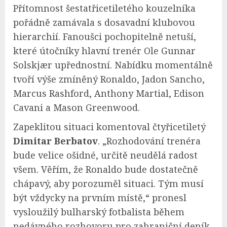
Přítomnost šestatřicetiletého kouzelníka
pořádně zamávala s dosavadní klubovou
hierarchií. Fanoušci pochopitelně netuší,
které útočníky hlavní trenér Ole Gunnar
Solskjær upřednostní. Nabídku momentálně
tvoří výše zmíněný Ronaldo, Jadon Sancho,
Marcus Rashford, Anthony Martial, Edison
Cavani a Mason Greenwood.
Zapeklitou situaci komentoval čtyřicetiletý
Dimitar Berbatov
. „Rozhodování trenéra
bude velice ošidné, určitě neudělá radost
všem. Věřím, že Ronaldo bude dostatečně
chápavý, aby porozuměl situaci. Tým musí
být vždycky na prvním místě,“ pronesl
vysloužilý bulharský fotbalista během
nedávného rozhovoru pro zahraniční deník