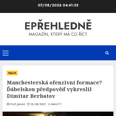
Skip
07/08/2026
04:41:36
to
content
EPŘEHLEDNĚ
MAGAZÍN, KTERÝ MÁ CO ŘÍCT
Primary
Menu
Sport
Manchesterská ofenzivní formace?
Ďábelskou předpověď vykreslil
Dimitar Berbatov
FILIP JANÁS
10/09/2021
2 MINUTY