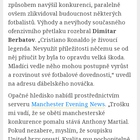
způsobem navýšil konkurenci, paralelně
ovšem zlikvidoval budoucnost některých
fotbalistů. Výhody a nevýhody současného
ofenzivního přetlaku rozebral
Dimitar
Berbatov
. „Cristiano Ronaldo je živoucí
legenda. Nevyužít příležitosti něčemu se od
něj přiučit by byla to opravdu velká škoda.
Mladíci vedle něho mohou postupně vyrůst
a rozvinout své fotbalové dovednosti,“ uvedl
na adresu ďábelského nováčka.
Opačné hledisko nabídl prostřednictvím
serveru
Manchester Evening News
. „Trošku
mi vadí, že se obětí manchesterské
konkurence pomalu stává Anthony Martial.
Pokud nezabere, myslím, že soupisku
United brzy opustí. Kvalita mu pochopitelně