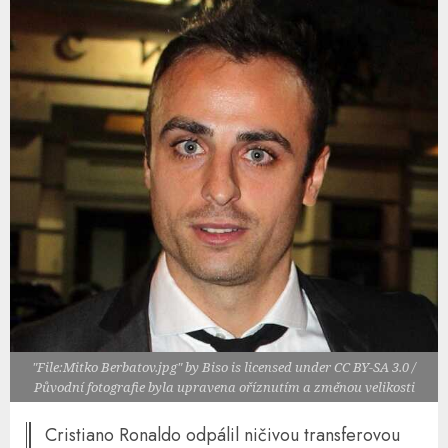
"File:Mitko Berbatov.jpg" by Biso is licensed under CC BY-SA 3.0 /
Původní fotografie byla upravena oříznutím a změnou velikosti
Cristiano Ronaldo odpálil ničivou transferovou