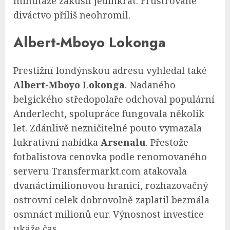
minutáže zakusil jedinkrát. Frustrované
diváctvo příliš neohromil.
Albert-Mboyo Lokonga
Prestižní londýnskou adresu vyhledal také
Albert-Mboyo Lokonga
. Nadaného
belgického středopolaře odchoval populární
Anderlecht, spolupráce fungovala několik
let. Zdánlivě nezničitelné pouto vymazala
lukrativní nabídka
Arsenalu
. Přestože
fotbalistova cenovka podle renomovaného
serveru Transfermarkt.com atakovala
dvanáctimilionovou hranici, rozhazovačný
ostrovní celek dobrovolně zaplatil bezmála
osmnáct milionů eur. Výnosnost investice
ukáže čas.