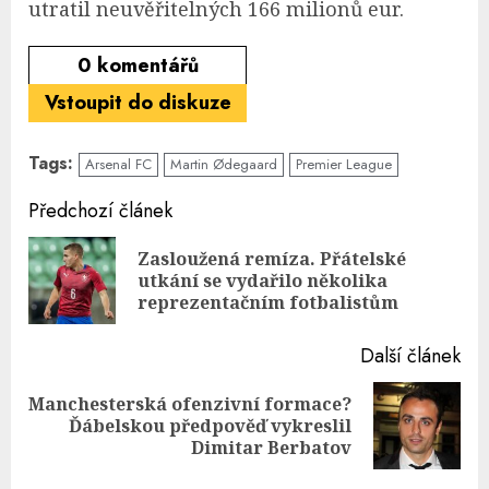
utratil neuvěřitelných 166 milionů eur.
0
komentářů
Vstoupit do diskuze
Tags:
Arsenal FC
Martin Ødegaard
Premier League
Continue
Předchozí článek
Reading
Zasloužená remíza. Přátelské
Pre
utkání se vydařilo několika
pos
reprezentačním fotbalistům
Další článek
Manchesterská ofenzivní formace?
Next
Ďábelskou předpověď vykreslil
post:
Dimitar Berbatov