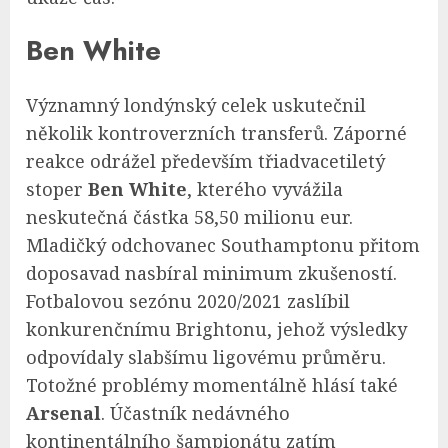
Ben White
Významný londýnský celek uskutečnil
několik kontroverzních transferů. Záporné
reakce odrážel především třiadvacetiletý
stoper
Ben White
, kterého vyvážila
neskutečná částka 58,50 milionu eur.
Mladičký odchovanec Southamptonu přitom
doposavad nasbíral minimum zkušeností.
Fotbalovou sezónu 2020/2021 zaslíbil
konkurenčnímu Brightonu, jehož výsledky
odpovídaly slabšímu ligovému průměru.
Totožné problémy momentálně hlásí také
Arsenal
. Účastník nedávného
kontinentálního šampionátu zatím