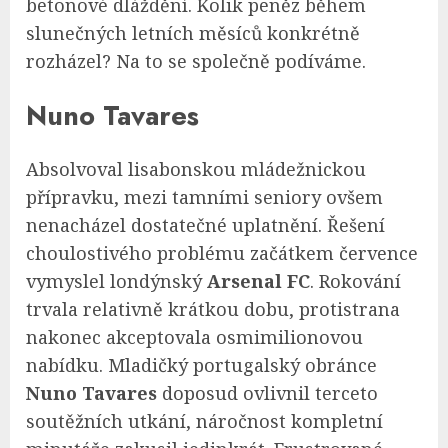
betonové dláždění. Kolik peněz během
slunečných letních měsíců konkrétně
rozházel? Na to se společně podíváme.
Nuno Tavares
Absolvoval lisabonskou mládežnickou
přípravku, mezi tamními seniory ovšem
nenacházel dostatečné uplatnění. Řešení
choulostivého problému začátkem července
vymyslel londýnský
Arsenal FC
. Rokování
trvala relativně krátkou dobu, protistrana
nakonec akceptovala osmimilionovou
nabídku. Mladičký portugalský obránce
Nuno Tavares
doposud ovlivnil terceto
soutěžních utkání, náročnost kompletní