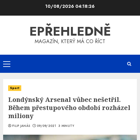
Skip
10/08/2026
04:18:27
to
content
EPŘEHLEDNĚ
MAGAZÍN, KTERÝ MÁ CO ŘÍCT
Primary
Menu
Sport
Londýnský Arsenal vůbec nešetřil.
Během přestupového období rozházel
miliony
FILIP JANÁS
09/09/2021
3 MINUTY