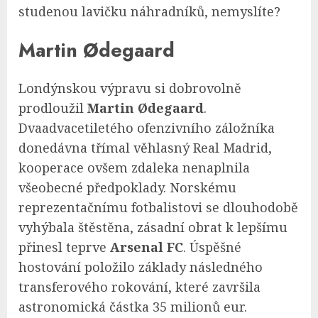
studenou lavičku náhradníků, nemyslíte?
Martin Ødegaard
Londýnskou výpravu si dobrovolně
prodloužil
Martin Ødegaard
.
Dvaadvacetiletého ofenzivního záložníka
donedávna třímal věhlasný Real Madrid,
kooperace ovšem zdaleka nenaplnila
všeobecné předpoklady. Norskému
reprezentačnímu fotbalistovi se dlouhodobě
vyhýbala štěstěna, zásadní obrat k lepšímu
přinesl teprve
Arsenal FC
. Úspěšné
hostování položilo základy následného
transferového rokování, které završila
astronomická částka 35 milionů eur.