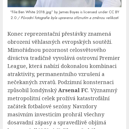
“File:Ben White 2018.jpg”
by
James Boyes
is licensed under
CC BY
2.0
/ Původní fotografie byla upravena oříznutím a změnou velikosti
Konec reprezentační přestávky znamená
obrození věhlasných evropských soutěží.
Mimořádnou pozornost celosvětového
diváctva tradičně vyvolává ostrovní Premier
League, která nabízí dokonalou kombinaci
atraktivity, permanentního vzrušení a
nečekaných zvratů. Podzimní konsternaci
způsobil londýnský
Arsenal FC
. Významný
metropolitní celek prožívá katastrofální
začátek fotbalové sezóny. Navzdory
masivním investicím prohrál všechny
dosavadní zápasy a spravedlivě objímá