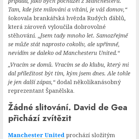
připadá, jako bych pocházel z Manchesteru.
Tam, kde jste milováni a vítáni, je váš domov,“
šokovala brankářská hvězda Rudých ďáblů,
která zároveň vyloučila dobrovolné
stěhování.
„Jsem tady mnoho let. Samozřejmě
se může stát naprosto cokoliv, ale upřímně,
nevidím se daleko od Manchesteru United.“
„Vracím se domů. Vracím se do klubu, který mi
dal příležitost být tím, kým jsem dnes. Ale tohle
je jen další zápas,“
dodal několikanásobný
reprezentant Španělska.
Žádné slitování. David de Gea
přichází zvítězit
Manchester United
prochází složitým