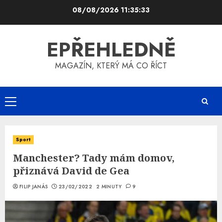
Skip
08/08/2026
11:35:33
to
content
EPŘEHLEDNĚ
MAGAZÍN, KTERÝ MÁ CO ŘÍCT
Primary
Menu
Sport
Manchester? Tady mám domov,
přiznává David de Gea
FILIP JANÁS
23/02/2022
2 MINUTY
9