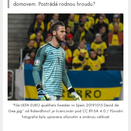
domovem. Postrádá rodnou hroudu?
“File:UEFA EURO qualifiers Sweden vs Spain 20191015 David de
Gea.jpg”
od
Rolandhino1
je licencován pod
CC BY-SA 4.0
/ Původní
fotografie byla upravena oříznutím a změnou velikosti