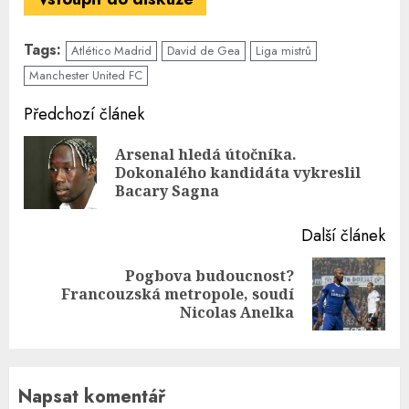
Tags:
Atlético Madrid
David de Gea
Liga mistrů
Manchester United FC
Continue
Předchozí článek
Reading
Arsenal hledá útočníka.
Pre
Dokonalého kandidáta vykreslil
pos
Bacary Sagna
Další článek
Pogbova budoucnost?
Next
Francouzská metropole, soudí
post:
Nicolas Anelka
Napsat komentář