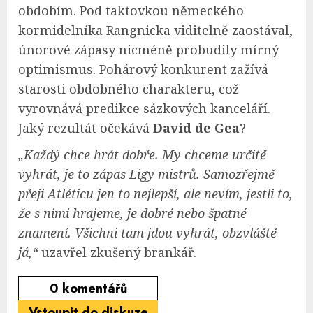
obdobím. Pod taktovkou německého
kormidelníka Rangnicka viditelně zaostával,
únorové zápasy nicméně probudily mírný
optimismus. Pohárový konkurent zažívá
starosti obdobného charakteru, což
vyrovnává predikce sázkových kanceláří.
Jaký rezultát očekává
David de Gea
?
„Každý chce hrát dobře. My chceme určitě
vyhrát, je to zápas Ligy mistrů. Samozřejmě
přeji Atléticu jen to nejlepší, ale nevím, jestli to,
že s nimi hrajeme, je dobré nebo špatné
znamení. Všichni tam jdou vyhrát, obzvláště
já,“
uzavřel zkušený brankář.
0
komentářů
Vstoupit do diskuze