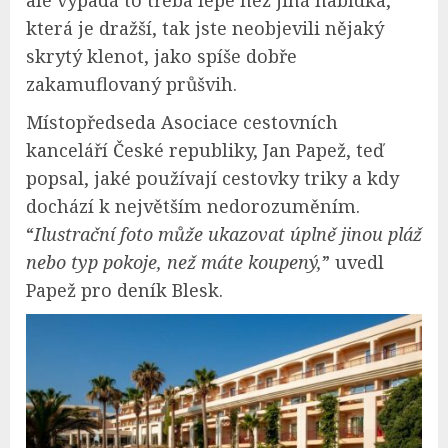
ale vypadá to třeba lépe než jiná nabídka,
která je dražší, tak jste neobjevili nějaký
skrytý klenot, jako spíše dobře
zakamuflovaný průšvih.
Místopředseda Asociace cestovních
kanceláří České republiky, Jan Papež, teď
popsal, jaké používají cestovky triky a kdy
dochází k největším nedorozuměním.
“
Ilustrační foto může ukazovat úplně jinou pláž
nebo typ pokoje, než máte koupený,
” uvedl
Papež pro deník Blesk.