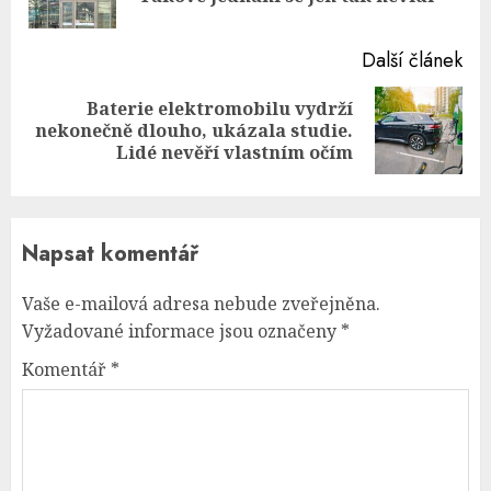
pos
Další článek
Baterie elektromobilu vydrží
Next
nekonečně dlouho, ukázala studie.
post:
Lidé nevěří vlastním očím
Napsat komentář
Vaše e-mailová adresa nebude zveřejněna.
Vyžadované informace jsou označeny
*
Komentář
*