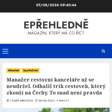
Skip
07/08/2026
09:40:45
to
content
EPŘEHLEDNĚ
MAGAZÍN, KTERÝ MÁ CO ŘÍCT
Primary
Menu
Aktuálně
Spotřebitel
Manažer cestovní kanceláře už se
neudržel. Odhalil trik cestovek, který
zkouší na Čechy. To snad není pravda
TOMÁŠ MRKVIČKA
09/08/2024
3 MINUTY