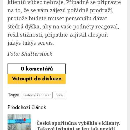
klientů vůbec nehraje. Případně se připravte
na to, že se vám zájezd pořádně prodraží,
protože budete muset personálu dávat
štědrá dýška, aby na vaše podněty reagoval,
řešil stížnosti, případně zajistil alespoň
jakýs takýs servis.
Foto: Shutterstock
0
komentářů
Vstoupit do diskuze
Tags:
cestovní kancelář
hotel
Continue
Předchozí článek
Reading
Česká spořitelna vyběhla s klienty.
Pre
Takové jednání se jen tak nevidí