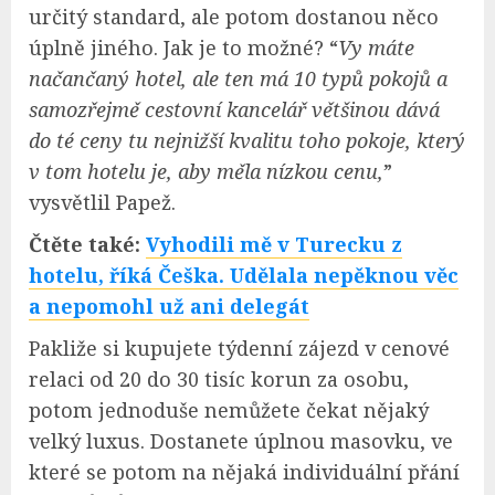
určitý standard, ale potom dostanou něco
úplně jiného. Jak je to možné? “
Vy máte
načančaný hotel, ale ten má 10 typů pokojů a
samozřejmě cestovní kancelář většinou dává
do té ceny tu nejnižší kvalitu toho pokoje, který
v tom hotelu je, aby měla nízkou cenu,
”
vysvětlil Papež.
Čtěte také:
Vyhodili mě v Turecku z
hotelu, říká Češka. Udělala nepěknou věc
a nepomohl už ani delegát
Pakliže si kupujete týdenní zájezd v cenové
relaci od 20 do 30 tisíc korun za osobu,
potom jednoduše nemůžete čekat nějaký
velký luxus. Dostanete úplnou masovku, ve
které se potom na nějaká individuální přání