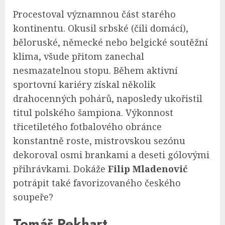
Procestoval významnou část starého
kontinentu. Okusil srbské (čili domácí),
běloruské, německé nebo belgické soutěžní
klima, všude přitom zanechal
nesmazatelnou stopu. Během aktivní
sportovní kariéry získal několik
drahocenných pohárů, naposledy ukořistil
titul polského šampiona. Výkonnost
třicetiletého fotbalového obránce
konstantně roste, mistrovskou sezónu
dekoroval osmi brankami a deseti gólovými
přihrávkami. Dokáže
Filip Mladenović
potrápit také favorizovaného českého
soupeře?
Tomáš Pekhart