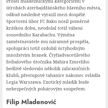
Prošel mládežnickými kategoriemi v
útrobách ázerbajdžánského hlavního města,
odkud následně vyrazil mezi dospělé.
Sportovní úbor FC Baku nosil poměrně
krátkou dobu, neodolal totiž vábení
sousedního Karabachu. Výměna
zaměstnavatele mu náramně prospěla,
spolupráci totiž ozdobil úctyhodným
množstvím branek. Čtyřiadvacetiletého
fotbalového útočníka Mahira Emreliho
bedlivě sledovalo několik zahraničních
klubů, přestupové tahanice nakonec ovládla
Legia Warszawa. Exotický mladík bude
nebezpečných pohárovým soupeřem.
Filip Mladenović