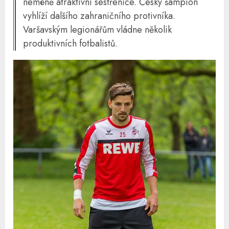
neméně atraktivní sestřenice. Český šampion
vyhlíží dalšího zahraničního protivníka.
Varšavským legionářům vládne několik
produktivních fotbalistů.