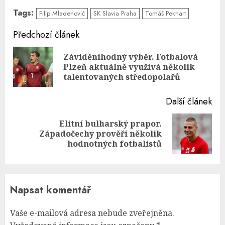
Tags:
Filip Mladenović
SK Slavia Praha
Tomáš Pekhart
Continue
Předchozí článek
Reading
Záviděníhodný výběr. Fotbalová
Pre
Plzeň aktuálně využívá několik
pos
talentovaných středopolařů
Další článek
Elitní bulharský prapor.
Next
Západočechy prověří několik
post:
hodnotných fotbalistů
Napsat komentář
Vaše e-mailová adresa nebude zveřejněna.