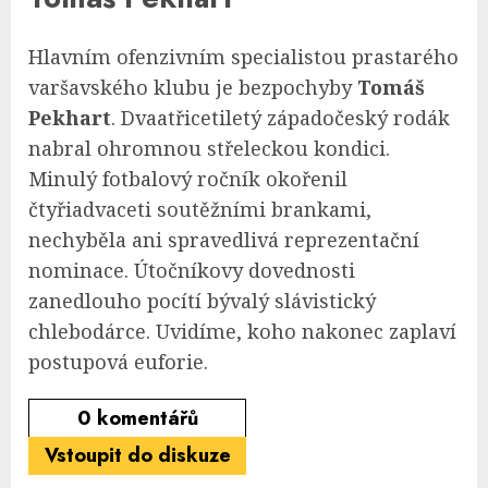
Hlavním ofenzivním specialistou prastarého
varšavského klubu je bezpochyby
Tomáš
Pekhart
. Dvaatřicetiletý západočeský rodák
nabral ohromnou střeleckou kondici.
Minulý fotbalový ročník okořenil
čtyřiadvaceti soutěžními brankami,
nechyběla ani spravedlivá reprezentační
nominace. Útočníkovy dovednosti
zanedlouho pocítí bývalý slávistický
chlebodárce. Uvidíme, koho nakonec zaplaví
postupová euforie.
0
komentářů
Vstoupit do diskuze