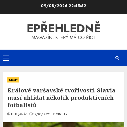
Skip
09/08/2026
22:45:52
to
content
EPŘEHLEDNĚ
MAGAZÍN, KTERÝ MÁ CO ŘÍCT
Primary
Menu
Sport
Králové varšavské tvořivosti. Slavia
musí uhlídat několik produktivních
fotbalistů
FILIP JANÁS
19/08/2021
2 MINUTY