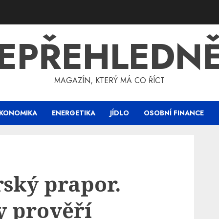
EPŘEHLEDN
MAGAZÍN, KTERÝ MÁ CO ŘÍCT
KONOMIKA
ENERGETIKA
JÍDLO
OSOBNÍ FINANCE
rský prapor.
 prověří