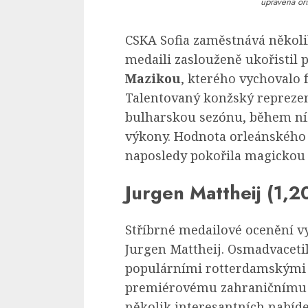
upravena oří
CSKA Sofia zaměstnává několi
medaili zaslouženě ukořistil 
Mazikou
, kterého vychovalo 
Talentovaný konžský reprezen
bulharskou sezónu, během níž
výkony. Hodnota orleánského
naposledy pokořila magickou h
Jurgen Mattheij (1,2
Stříbrné medailové ocenění vy
Jurgen Mattheij. Osmadvaceti
populárními rotterdamskými 
premiérovému zahraničnímu d
několik interesantních nabíde