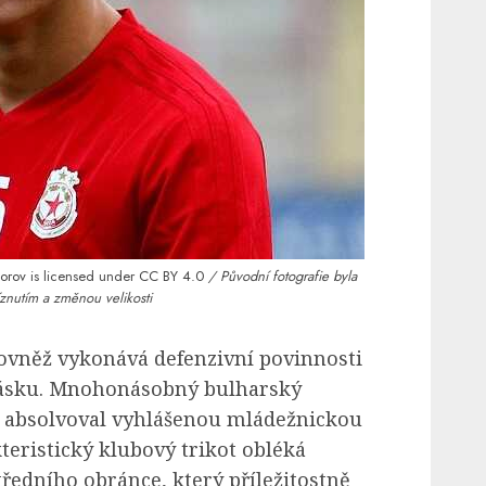
dorov
is licensed under
CC BY 4.0
/ Původní fotografie byla
znutím a změnou velikosti
ovněž vykonává defenzivní povinnosti
pásku. Mnohonásobný bulharský
v
absolvoval vyhlášenou mládežnickou
teristický klubový trikot obléká
tředního obránce, který příležitostně