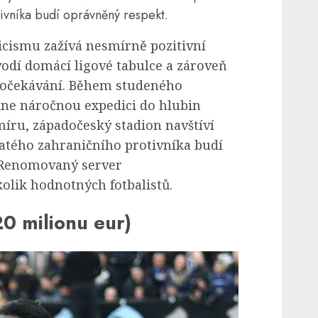
ivníka budí oprávněný respekt.
cismu zažívá nesmírně pozitivní
odí domácí ligové tabulce a zároveň
á očekávání. Během studeného
ne náročnou expedici do hlubin
íru, západočeský stadion navštíví
atého zahraničního protivníka budí
 Renomovaný server
olik hodnotných fotbalistů.
0 milionu eur)