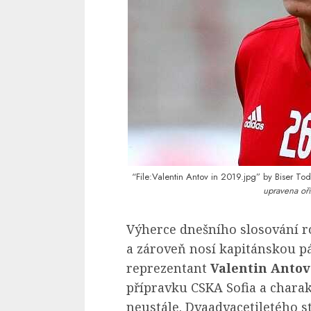
“File:Valentin Antov in 2019.jpg”
by
Biser To
upravena oří
Výherce dnešního slosování r
a zároveň nosí kapitánskou 
reprezentant
Valentin Anto
přípravku CSKA Sofia a charak
neustále. Dvaadvacetiletého s