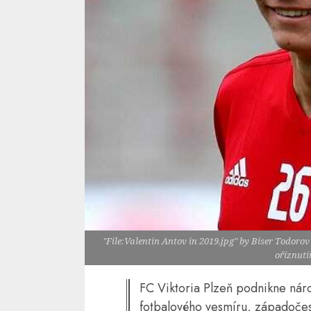
"File:Valentin Antov in 2019.jpg" by Biser Todorov
oříznutí
FC Viktoria Plzeň podnikne nár
fotbalového vesmíru, západočes