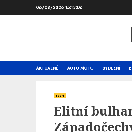
Skip
06/08/2026
15:13:07
to
content
AKTUÁLNĚ
AUTO-MOTO
BYDLENÍ
E
Sport
Elitní bulha
Západočechy