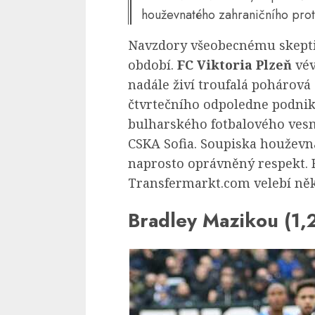
houževnatého zahraničního prot
Navzdory všeobecnému skepti
období.
FC Viktoria Plzeň
vév
nadále živí troufalá pohárov
čtvrtečního odpoledne podnik
bulharského fotbalového vesm
CSKA Sofia. Soupiska houževn
naprosto oprávněný respekt.
Transfermarkt.com velebí něk
Bradley Mazikou (1,2