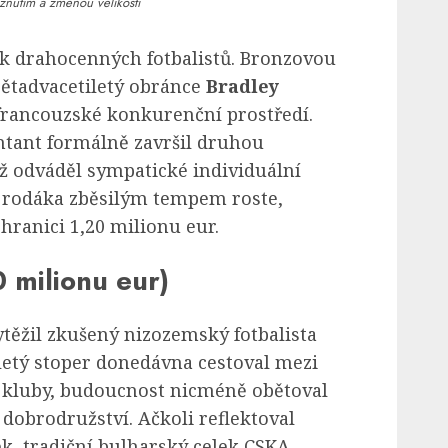
znutím a změnou velikosti
k drahocenných fotbalistů. Bronzovou
pětadvacetiletý obránce
Bradley
francouzské konkurenční prostředí.
tant formálně završil druhou
 odváděl sympatické individuální
 rodáka zběsilým tempem roste,
ranici 1,20 milionu eur.
0 milionu eur)
těžil zkušený nizozemský fotbalista
letý stoper donedávna cestoval mezi
kluby, budoucnost nicméně obětoval
obrodružství. Ačkoli reflektoval
k, tradiční bulharský celek CSKA