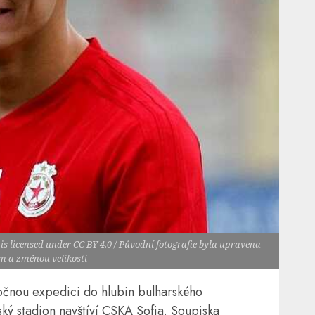
 is licensed under CC BY 4.0 / Původní fotografie byla upravena
m a změnou velikosti
očnou expedici do hlubin bulharského
ký stadion navštíví CSKA Sofia. Soupiska