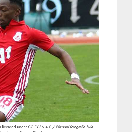
s licensed under
CC BY-SA 4.0
/ Původní fotografie byla