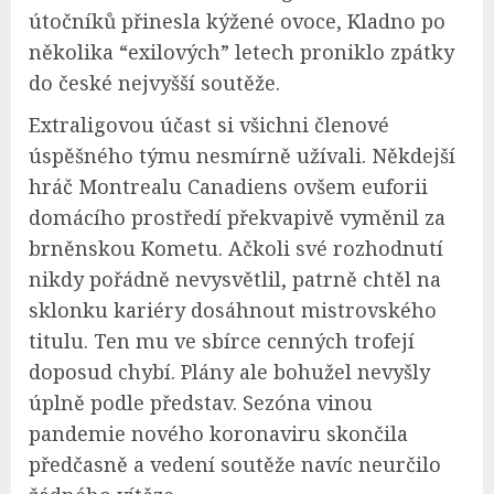
útočníků přinesla kýžené ovoce, Kladno po
několika “exilových” letech proniklo zpátky
do české nejvyšší soutěže.
Extraligovou účast si všichni členové
úspěšného týmu nesmírně užívali. Někdejší
hráč Montrealu Canadiens ovšem euforii
domácího prostředí překvapivě vyměnil za
brněnskou Kometu. Ačkoli své rozhodnutí
nikdy pořádně nevysvětlil, patrně chtěl na
sklonku kariéry dosáhnout mistrovského
titulu. Ten mu ve sbírce cenných trofejí
doposud chybí. Plány ale bohužel nevyšly
úplně podle představ. Sezóna vinou
pandemie nového koronaviru skončila
předčasně a vedení soutěže navíc neurčilo