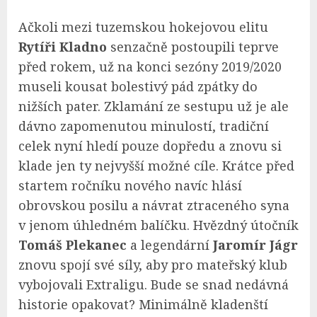
Ačkoli mezi tuzemskou hokejovou elitu
Rytíři Kladno
senzačně postoupili teprve
před rokem, už na konci sezóny 2019/2020
museli kousat bolestivý pád zpátky do
nižších pater. Zklamání ze sestupu už je ale
dávno zapomenutou minulostí, tradiční
celek nyní hledí pouze dopředu a znovu si
klade jen ty nejvyšší možné cíle. Krátce před
startem ročníku nového navíc hlásí
obrovskou posilu a návrat ztraceného syna
v jenom úhledném balíčku. Hvězdný útočník
Tomáš Plekanec
a legendární
Jaromír Jágr
znovu spojí své síly, aby pro mateřský klub
vybojovali Extraligu. Bude se snad nedávná
historie opakovat? Minimálně kladenští