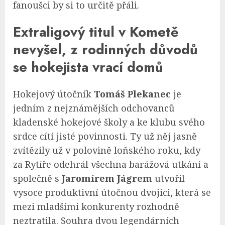
fanoušci by si to určitě přáli.
Extraligový titul v Kometě
nevyšel, z rodinných důvodů
se hokejista vrací domů
Hokejový útočník
Tomáš Plekanec
je
jedním z nejznámějších odchovanců
kladenské hokejové školy a ke klubu svého
srdce cítí jisté povinnosti. Ty už něj jasně
zvítězily už v polovině loňského roku, kdy
za Rytíře odehrál všechna barážová utkání a
společně s
Jaromírem Jágrem
utvořil
vysoce produktivní útočnou dvojici, která se
mezi mladšími konkurenty rozhodně
neztratila. Souhra dvou legendárních