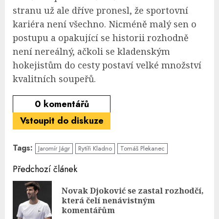
stranu už ale dříve pronesl, že sportovní
kariéra není všechno. Nicméně malý sen o
postupu a opakující se historii rozhodně
není nereálný, ačkoli se kladenským
hokejistům do cesty postaví velké množství
kvalitních soupeřů.
0
komentářů
Vstoupit do diskuze
Tags:
Jaromír Jágr
Rytíři Kladno
Tomáš Plekanec
Continue
Předchozí článek
Reading
Novak Djoković se zastal rozhodčí,
Pre
která čelí nenávistným
pos
komentářům