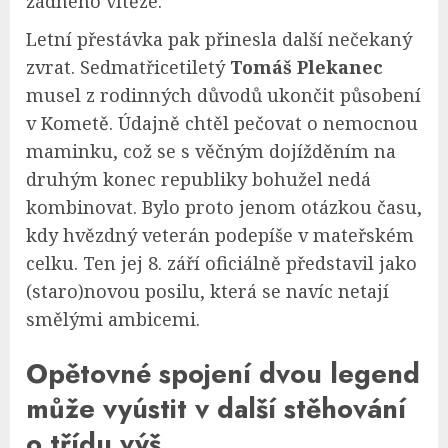
žádného vítěze.
Letní přestávka pak přinesla další nečekaný
zvrat. Sedmatřicetiletý
Tomáš Plekanec
musel z rodinných důvodů ukončit působení
v Kometě. Údajně chtěl pečovat o nemocnou
maminku, což se s věčným dojížděním na
druhým konec republiky bohužel nedá
kombinovat. Bylo proto jenom otázkou času,
kdy hvězdný veterán podepíše v mateřském
celku. Ten jej 8. září oficiálně představil jako
(staro)novou posilu, která se navíc netají
smělými ambicemi.
Opětovné spojení dvou legend
může vyústit v další stěhování
o třídu výš