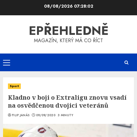
Skip
08/08/2026
07:28:02
to
content
EPŘEHLEDNĚ
MAGAZÍN, KTERÝ MÁ CO ŘÍCT
Primary
Menu
Sport
Kladno v boji o Extraligu znovu vsadí
na osvědčenou dvojici veteránů
FILIP JANÁS
09/09/2020
3 MINUTY