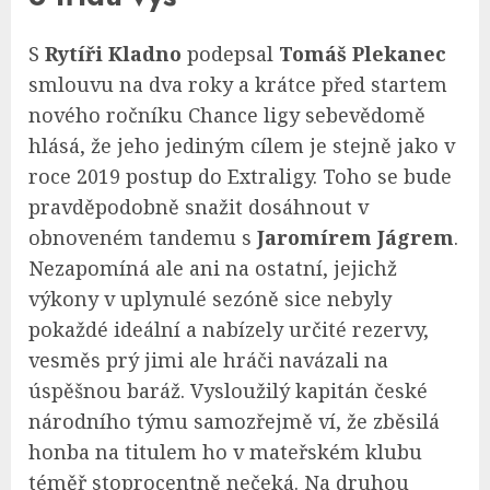
S
Rytíři Kladno
podepsal
Tomáš Plekanec
smlouvu na dva roky a krátce před startem
nového ročníku Chance ligy sebevědomě
hlásá, že jeho jediným cílem je stejně jako v
roce 2019 postup do Extraligy. Toho se bude
pravděpodobně snažit dosáhnout v
obnoveném tandemu s
Jaromírem Jágrem
.
Nezapomíná ale ani na ostatní, jejichž
výkony v uplynulé sezóně sice nebyly
pokaždé ideální a nabízely určité rezervy,
vesměs prý jimi ale hráči navázali na
úspěšnou baráž. Vysloužilý kapitán české
národního týmu samozřejmě ví, že zběsilá
honba na titulem ho v mateřském klubu
téměř stoprocentně nečeká. Na druhou