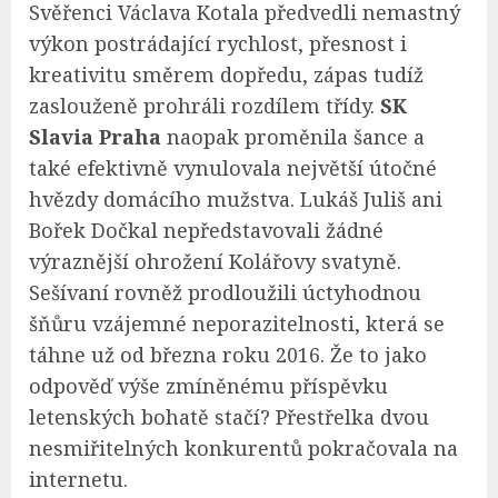
Svěřenci Václava Kotala předvedli nemastný
výkon postrádající rychlost, přesnost i
kreativitu směrem dopředu, zápas tudíž
zaslouženě prohráli rozdílem třídy.
SK
Slavia Praha
naopak proměnila šance a
také efektivně vynulovala největší útočné
hvězdy domácího mužstva. Lukáš Juliš ani
Bořek Dočkal nepředstavovali žádné
výraznější ohrožení Kolářovy svatyně.
Sešívaní rovněž prodloužili úctyhodnou
šňůru vzájemné neporazitelnosti, která se
táhne už od března roku 2016. Že to jako
odpověď výše zmíněnému příspěvku
letenských bohatě stačí? Přestřelka dvou
nesmiřitelných konkurentů pokračovala na
internetu.