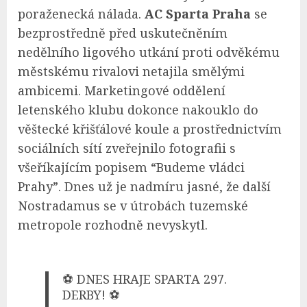
poraženecká nálada.
AC Sparta Praha
se
bezprostředně před uskutečněním
nedělního ligového utkání proti odvěkému
městskému rivalovi netajila smělými
ambicemi. Marketingové oddělení
letenského klubu dokonce nakouklo do
věštecké křišťálové koule a prostřednictvím
sociálních sítí zveřejnilo fotografii s
všeříkajícím popisem “Budeme vládci
Prahy”. Dnes už je nadmíru jasné, že další
Nostradamus se v útrobách tuzemské
metropole rozhodně nevyskytl.
⚽ DNES HRAJE SPARTA 297.
DERBY! ⚽