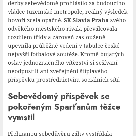
derby sebevědomě prohlásilo za budoucího
vládce tuzemské metropole, reálný výsledek
hovoří zcela opačně.
SK Slavia Praha
svého
odvěkého městského rivala převálcovala
rozdílem třídy a zároveň zaslouženě
upevnila průběžné vedení v tabulce české
nejvyšší fotbalové soutěže. Kromě bujarých
oslav jednoznačného vítězství si sešívaní
neodpustili ani zveřejnění štiplavého
příspěvku prostřednictvím sociálních sítí.
Sebevědomý příspěvek se
pokořeným Sparťanům těžce
vymstil
Přehnanou sebedůvěru záhy vystřídala