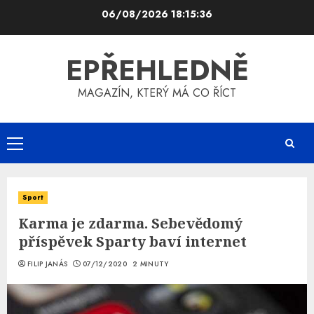
Skip
06/08/2026
18:15:37
to
content
EPŘEHLEDNĚ
MAGAZÍN, KTERÝ MÁ CO ŘÍCT
Primary
Menu
Sport
Karma je zdarma. Sebevědomý
příspěvek Sparty baví internet
FILIP JANÁS
07/12/2020
2 MINUTY