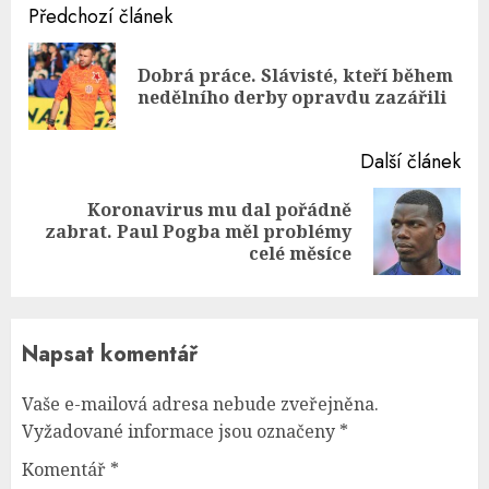
Continue
Předchozí článek
Reading
Dobrá práce. Slávisté, kteří během
Pre
nedělního derby opravdu zazářili
pos
Další článek
Koronavirus mu dal pořádně
Next
zabrat. Paul Pogba měl problémy
post:
celé měsíce
Napsat komentář
Vaše e-mailová adresa nebude zveřejněna.
Vyžadované informace jsou označeny
*
Komentář
*