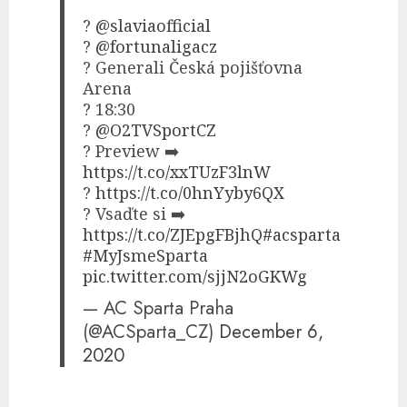
?
@slaviaofficial
?
@fortunaligacz
?️ Generali Česká pojišťovna
Arena
? 18:30
?
@O2TVSportCZ
? Preview ➡️
https://t.co/xxTUzF3lnW
?
https://t.co/0hnYyby6QX
? Vsaďte si ➡️
https://t.co/ZJEpgFBjhQ
#acsparta
#MyJsmeSparta
pic.twitter.com/sjjN2oGKWg
— AC Sparta Praha
(@ACSparta_CZ)
December 6,
2020