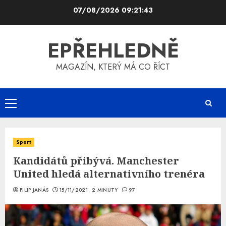
Skip
07/08/2026
09:21:44
to
content
EPŘEHLEDNĚ
MAGAZÍN, KTERÝ MÁ CO ŘÍCT
Primary
Menu
Sport
Kandidátů přibývá. Manchester
United hledá alternativního trenéra
FILIP JANÁS
15/11/2021
2 MINUTY
97