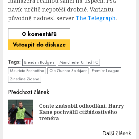
manažera reálnou šanci na úspěch. PSG
navíc určitě nepotěší drobné. Variantu
původně nadnesl server
The Telegraph
.
0
komentářů
Vstoupit do diskuze
Tags:
Brendan Rodgers
Manchester United FC
Mauricio Pochettino
Ole Gunnar Solskjaer
Premier League
Zinedine Zidane
Continue
Předchozí článek
Reading
Conte znásobil odhodlání. Harry
Pre
Kane pochválil ctižádostivého
pos
trenéra
Další článek