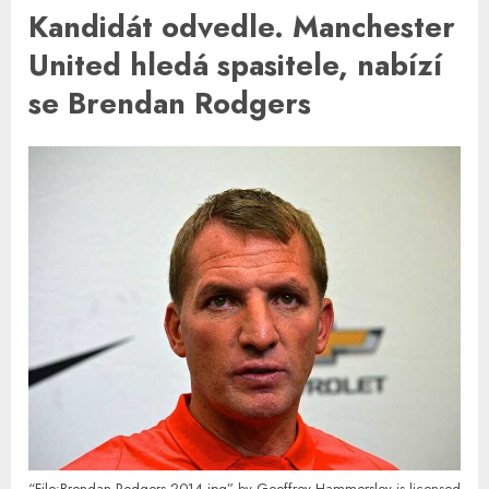
Kandidát odvedle. Manchester
United hledá spasitele, nabízí
se Brendan Rodgers
“File:Brendan Rodgers 2014.jpg”
by
Geoffrey Hammersley
is licensed