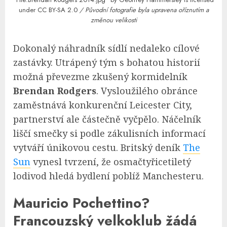
under
CC BY-SA 2.0
/ Původní fotografie byla upravena oříznutím a
změnou velikosti
Dokonalý náhradník sídlí nedaleko cílové
zastávky. Utrápený tým s bohatou historií
možná převezme zkušený kormidelník
Brendan Rodgers
. Vysloužilého obránce
zaměstnává konkurenční Leicester City,
partnerství ale částečně vyčpělo. Náčelník
liščí smečky si podle zákulisních informací
vytváří únikovou cestu. Britský deník
The
Sun
vynesl tvrzení, že osmačtyřicetiletý
lodivod hledá bydlení poblíž Manchesteru.
Mauricio Pochettino?
Francouzský velkoklub žádá