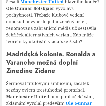
Sesadí
Manchester United
hlavního kouče?
Ole Gunnar Solskjaer
vyvolává
pochybnosti. Třebaže klubové vedení
doposud nevyneslo jednoznačný ortel,
renomovaná zahraniční média už sestavila
žebříček alternativních variant. Kdo může
teoreticky ukořistit vladařské žezlo?
Madridská kolonie. Ronalda a
Varaneho možná doplní
Zinedine Zidane
Šermoval titulovými ambicemi, začátek
sezóny ovšem trestuhodně promrhal.
Manchester
United
nenaplnil očekávání,
zklamání vyvolal především
Ole Gunnar