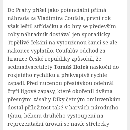
Do Prahy přišel jako potenciální přímá
náhrada za Vladimíra Coufala, první rok
však leštil střídačku a do hry se především
coby náhradník dostával jen sporadicky.
Trpělivé čekání na vytouženou šanci se ale
nakonec vyplatilo. Coufalův odchod za
hranice České republiky způsobil, že
sedmadvacetiletý
Tomáš Holeš
naskočil do
rozjetého rychlíku a překvapivě rychle
zapadl. Před nucenou přestávkou odehrál
čtyři ligové zápasy, které okořenil dvěma
přesnými zásahy. Díky četným omluvenkám
dostal příležitost také v barvách národního
týmu, během druhého vystoupení na
reprezentační úrovni se navíc střelecky