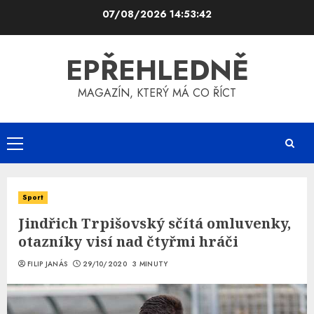
Skip
07/08/2026
14:53:43
to
content
EPŘEHLEDNĚ
MAGAZÍN, KTERÝ MÁ CO ŘÍCT
Primary
Menu
Sport
Jindřich Trpišovský sčítá omluvenky,
otazníky visí nad čtyřmi hráči
FILIP JANÁS
29/10/2020
3 MINUTY