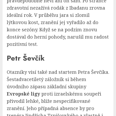
pravděpodobně neví ani on sám. Po stránce
zdravotní nezažívá rodák z Ibadanu zrovna
ideální rok. V průběhu jara si zlomil
lýtkovou kost, zranění jej vyřadilo až do
konce sezóny. Když se na podzim znovu
dostával do herní pohody, narušil mu radost
pozitivní test.
Petr Ševčík
Otazníky visí také nad startem Petra Ševčíka.
Šestadvacetiletý záložník si během
úvodního zápasu základní skupiny
Evropské ligy
proti izraelskému soupeři
přivodil lehké, blíže nespecifikované
zranění. Jeho případná absence by pro
trenéra Jindřicha Trpišovského a vlastně i