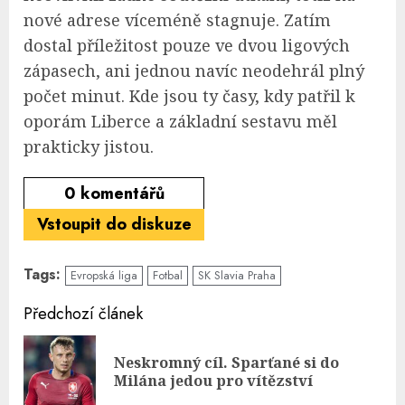
nové adrese víceméně stagnuje. Zatím
dostal příležitost pouze ve dvou ligových
zápasech, ani jednou navíc neodehrál plný
počet minut. Kde jsou ty časy, kdy patřil k
oporám Liberce a základní sestavu měl
prakticky jistou.
0
komentářů
Vstoupit do diskuze
Tags:
Evropská liga
Fotbal
SK Slavia Praha
Continue
Předchozí článek
Reading
Neskromný cíl. Sparťané si do
Pre
Milána jedou pro vítězství
pos