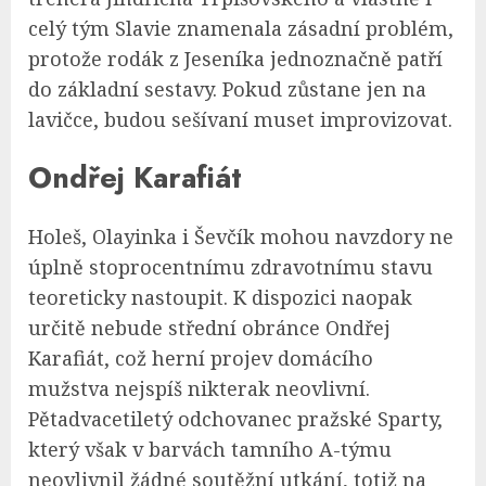
celý tým Slavie znamenala zásadní problém,
protože rodák z Jeseníka jednoznačně patří
do základní sestavy. Pokud zůstane jen na
lavičce, budou sešívaní muset improvizovat.
Ondřej Karafiát
Holeš, Olayinka i Ševčík mohou navzdory ne
úplně stoprocentnímu zdravotnímu stavu
teoreticky nastoupit. K dispozici naopak
určitě nebude střední obránce Ondřej
Karafiát, což herní projev domácího
mužstva nejspíš nikterak neovlivní.
Pětadvacetiletý odchovanec pražské Sparty,
který však v barvách tamního A-týmu
neovlivnil žádné soutěžní utkání, totiž na