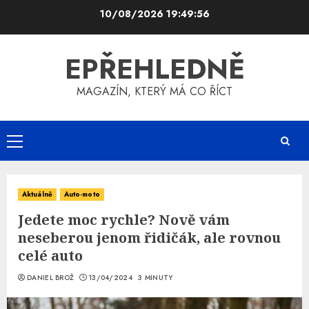
Skip
10/08/2026
19:49:56
to
content
EPŘEHLEDNĚ
MAGAZÍN, KTERÝ MÁ CO ŘÍCT
Primary
Menu
Aktuálně
Auto-moto
Jedete moc rychle? Nově vám
neseberou jenom řidičák, ale rovnou
celé auto
DANIEL BROŽ
13/04/2024
3 MINUTY