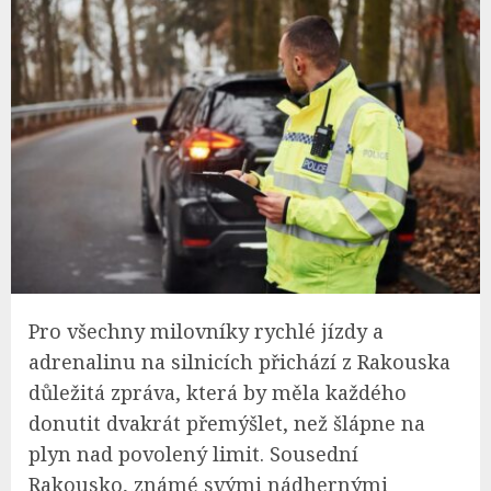
Pro všechny milovníky rychlé jízdy a
adrenalinu na silnicích přichází z Rakouska
důležitá zpráva, která by měla každého
donutit dvakrát přemýšlet, než šlápne na
plyn nad povolený limit. Sousední
Rakousko, známé svými nádhernými