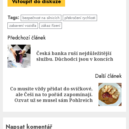
Vstoupit do diskuze
Tags:
bezpečnost na silnicích
překročení rychlosti
zabavení vozidla
zákaz řízení
Continue
Předchozí článek
Reading
Česká banka ruší nejdůležitější
Pre
službu. Důchodci jsou v koncích
pos
Další článek
Co musíte vždy přidat do svíčkové,
Next
ale Češi na to pořád zapomínají.
post:
Ozvat už se musel sám Pohlreich
Napsat komentář