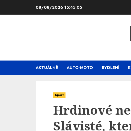
Skip
08/08/2026
15:45:06
to
content
AKTUÁLNĚ
AUTO-MOTO
BYDLENÍ
E
Sport
Hrdinové ne
Slávisté, kt