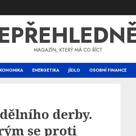
EPŘEHLEDN
MAGAZÍN, KTERÝ MÁ CO ŘÍCT
KONOMIKA
ENERGETIKA
JÍDLO
OSOBNÍ FINANCE
dělního derby.
erým se proti