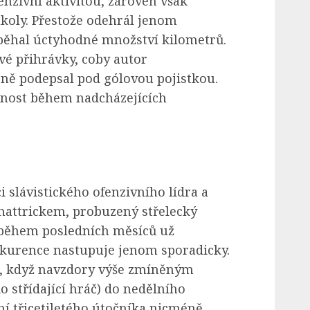
enzivní aktivitou, zároveň však
úkoly. Přestože odehrál jenom
běhal úctyhodné množství kilometrů.
é přihrávky, coby autor
ně podepsal pod gólovou pojistkou.
nnost během nadcházejících
 slávistického ofenzivního lídra a
 hattrickem, probuzený střelecký
a během posledních měsíců už
nkurence nastupuje jenom sporadicky.
, když navzdory výše zmíněným
 střídající hráč) do nedělního
í třicetiletého útočníka nicméně