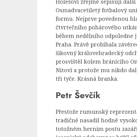
Holešovi zřejmě sepisují dal
Osmadvacetiletý fotbalový un
formu. Nejprve povedenou hl
čtvrtečního pohárového utkán
během nedělního odpoledne je
Praha. Právě probíhala závěre
šikovný královehradecký odch
prosvištěl kolem bránícího On
Nitovi a protože mu nikdo dalš
tři tyče. Krásná branka.
Petr Ševčík
Přestože rumunský reprezenta
tradičně nasadil hodně vyso
totožném herním postu zazáři