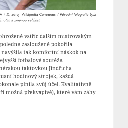
A 4.0
, zdroj:
Wikipedia Commons
/ Původní fotografie byla
znutím a změnou velikosti
ohroženě vstříc dalším mistrovským
poledne zaslouženě pokořila
 navýšila tak komfortní náskok na
ejvyšší fotbalové soutěže.
nérskou taktovkou Jindřicha
usní hodinový strojek, každá
konale plnila svůj účel. Kvalitativně
eří možná překvapivě), které vám záhy