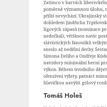
Zatímco v barvách libereckéh
poměrně významnou úlohu, m
příliš nevychází. Ukrajinský 
dohledem Jindřicha Trpišovs
ligových zápasů (nominace pr
nedočkal), většinou navíc pos
slávistických fanoušků velký
sneslo až nedělní derby. Šesta
Simona Deliho a Ondřeje Kúdel
navzdory minimální herní prax
výkon. Během úvodního dějstv
ofenzivní výlety, patnáct mi
hlavičkou navýšit gólový rozdí
Tomáš Holeš