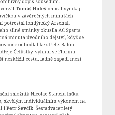
ší omluvný dopis sousedům.
iverzál
Tomáš Holeš
nabral vynikají
avičkou v závěrečných minutách
í potrestal londýnský Arsenal,
ho silné stránky okusila AC Sparta
čná minuta úvodního dějství, když se
ovanec odhodlal ke střele. Balón
dřeje Čelůstky, vyhnul se Florinu
í nezkřížil cestu, ladně zapadl mezi
ční záložník Nicolae Stanciu laťku
ko, skvělým individuálním výkonem na
l i
Petr Ševčík
. Šestadvacetiletý