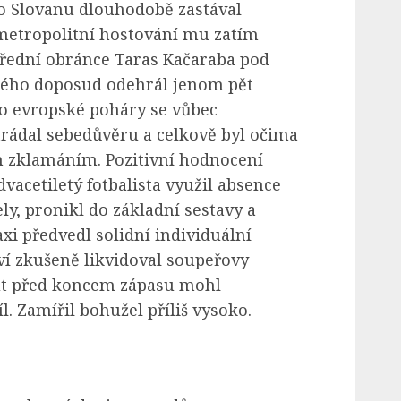
o Slovanu dlouhodobě zastával
etropolitní hostování mu zatím
střední obránce Taras Kačaraba pod
kého doposud odehrál jenom pět
o evropské poháry se vůbec
trádal sebedůvěru a celkově byl očima
m zklamáním. Pozitivní hodnocení
dvacetiletý fotbalista využil absence
y, pronikl do základní sestavy a
i předvedl solidní individuální
í zkušeně likvidoval soupeřovy
nut před koncem zápasu mohl
l. Zamířil bohužel příliš vysoko.