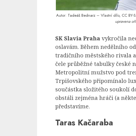
Autor:
Tadeáš Bednarz
– Vlastní dílo,
CC BY-S
upravena oří
SK Slavia Praha
vykročila ne
oslavám. Během nedělního od
tradičního městského rivala a
čele průběžné tabulky české n
Metropolitní mužstvo pod tre
Trpišovského připomínalo lux
součástka složitého soukolí do
obstáli zejména hráči (a někt
představíme.
Taras Kačaraba