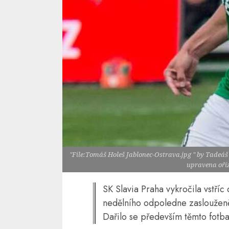
"File:Tomáš Holeš Jablonec-Ostrava.jpg " by Tadeáš 
upravena oří
SK Slavia Praha vykročila vstří
nedělního odpoledne zaslouženě 
Dařilo se především těmto fotba