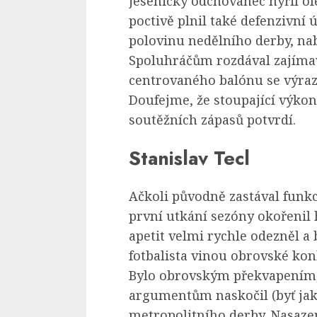
jesenický odchovanec hýřil of
poctivě plnil také defenzivní 
polovinu nedělního derby, na
Spoluhráčům rozdával zajímav
centrovaného balónu se výraz
Doufejme, že stoupající výko
soutěžních zápasů potvrdí.
Stanislav Tecl
Ačkoli původně zastával funkci
první utkání sezóny okořenil
apetit velmi rychle odezněl 
fotbalista vinou obrovské ko
Bylo obrovským překvapením
argumentům naskočil (byť jako
metropolitního derby. Nasazen