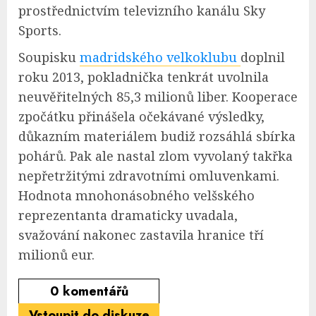
prostřednictvím televizního kanálu Sky
Sports.
Soupisku
madridského velkoklubu
doplnil
roku 2013, pokladnička tenkrát uvolnila
neuvěřitelných 85,3 milionů liber. Kooperace
zpočátku přinášela očekávané výsledky,
důkazním materiálem budiž rozsáhlá sbírka
pohárů. Pak ale nastal zlom vyvolaný takřka
nepřetržitými zdravotními omluvenkami.
Hodnota mnohonásobného velšského
reprezentanta dramaticky uvadala,
svažování nakonec zastavila hranice tří
milionů eur.
0
komentářů
Vstoupit do diskuze