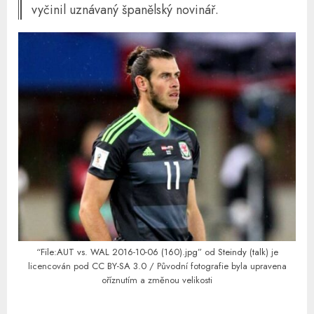
vyčinil uznávaný španělský novinář.
“
File:AUT vs. WAL 2016-10-06 (160).jpg
” od
Steindy
(
talk
) je
licencován pod
CC BY-SA 3.0
/ Původní fotografie byla upravena
oříznutím a změnou velikosti