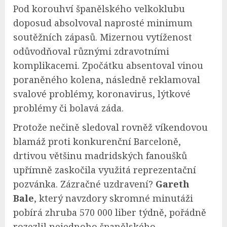
Pod korouhví španělského velkoklubu
doposud absolvoval naprosté minimum
soutěžních zápasů. Mizernou vytíženost
odůvodňoval různými zdravotními
komplikacemi. Zpočátku absentoval vinou
poraněného kolena, následně reklamoval
svalové problémy, koronavirus, lýtkové
problémy či bolavá záda.
Protože nečině sledoval rovněž víkendovou
blamáž proti konkurenční Barceloně,
drtivou většinu madridských fanoušků
upřímně zaskočila využitá reprezentační
pozvánka. Zázračné uzdravení?
Gareth
Bale
, který navzdory skromné minutáži
pobírá zhruba 570 000 liber týdně, pořádně
rozezlil nejednoho španělského