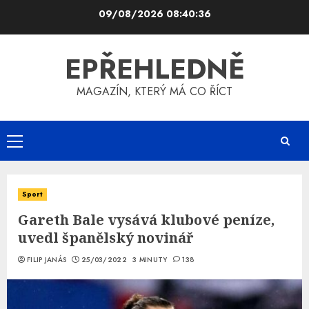
Skip
09/08/2026
08:40:36
to
content
EPŘEHLEDNĚ
MAGAZÍN, KTERÝ MÁ CO ŘÍCT
Primary
Menu
Sport
Gareth Bale vysává klubové peníze,
uvedl španělský novinář
FILIP JANÁS
25/03/2022
3 MINUTY
138