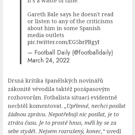
it's a waste of time."
Gareth Bale says he doesn't read
or listen to any of the criticisms
about him in some Spanish
media outlets
pic.twitter.com/EG5brPBgyI
— Football Daily (@footballdaily)
March 24, 2022
Drsná kritika španělských novinářů
zákonitě vévodila taktéž pozápasovým
rozhovorům. Fotbalista situaci evidentně
nechtěl komentovat.
„Upřímně, nechci posílat
žádnou zprávu. Nepotřebuji nic posílat, je to
ztráta času. Je to prostě hnus, měli by se za
sebe stydět. Nejsem rozrušený, konec,“
uvedl