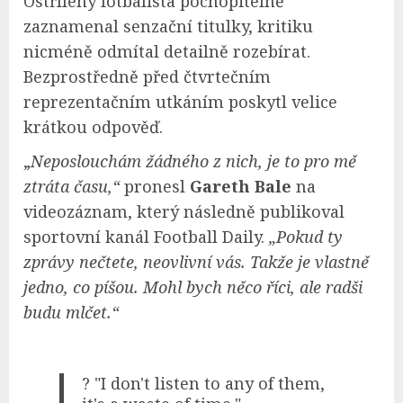
Ostřílený fotbalista pochopitelně
zaznamenal senzační titulky, kritiku
nicméně odmítal detailně rozebírat.
Bezprostředně před čtvrtečním
reprezentačním utkáním poskytl velice
krátkou odpověď.
„
Neposlouchám žádného z nich, je to pro mě
ztráta času,“
pronesl
Gareth Bale
na
videozáznam, který následně publikoval
sportovní kanál Football Daily.
„Pokud ty
zprávy nečtete, neovlivní vás. Takže je vlastně
jedno, co píšou. Mohl bych něco říci, ale radši
budu mlčet.“
? "I don't listen to any of them,