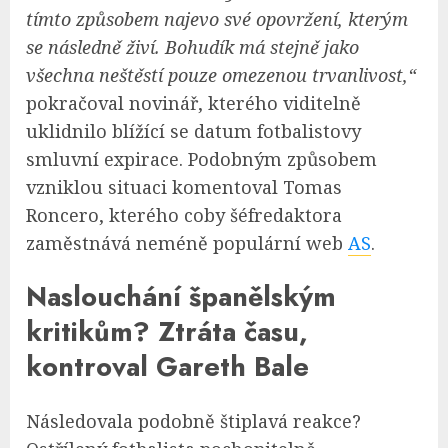
tímto způsobem najevo své opovržení, kterým
se následně živí. Bohudík má stejně jako
všechna neštěstí pouze omezenou trvanlivost,“
pokračoval novinář, kterého viditelně
uklidnilo blížící se datum fotbalistovy
smluvní expirace. Podobným způsobem
vzniklou situaci komentoval Tomas
Roncero, kterého coby šéfredaktora
zaměstnává neméně populární web
AS
.
Naslouchání španělským
kritikům? Ztráta času,
kontroval Gareth Bale
Následovala podobně štiplavá reakce?