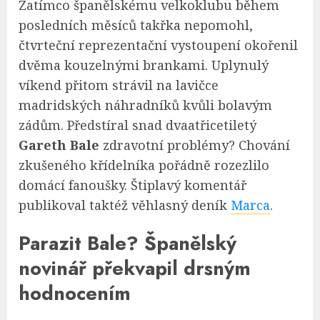
Zatímco španělskému velkoklubu během
posledních měsíců takřka nepomohl,
čtvrteční reprezentační vystoupení okořenil
dvěma kouzelnými brankami. Uplynulý
víkend přitom strávil na lavičce
madridských náhradníků kvůli bolavým
zádům. Předstíral snad dvaatřicetiletý
Gareth Bale
zdravotní problémy? Chování
zkušeného křídelníka pořádně rozezlilo
domácí fanoušky. Štiplavý komentář
publikoval taktéž věhlasný deník
Marca
.
Parazit Bale? Španělský
novinář překvapil drsným
hodnocením