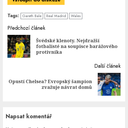
Tags:
Gareth Bale
Real Madrid
Wales
Continue
Předchozí článek
Reading
Švédské klenoty. Nejdražší
Pre
fotbalisté na soupisce barážového
pos
protivníka
Další článek
Opustí Chelsea? Evropský šampion
Next
zvažuje návrat domů
post:
Napsat komentář