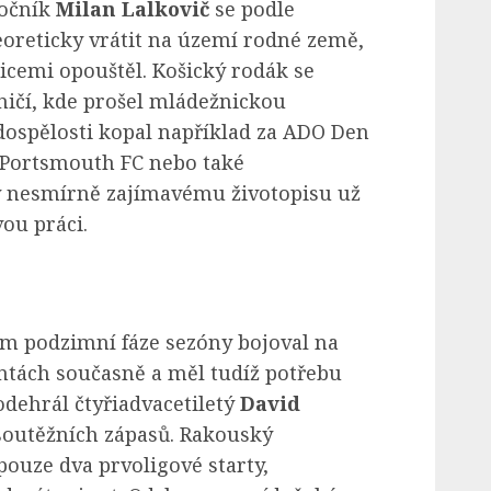
točník
Milan Lalkovič
se podle
eoreticky vrátit na území rodné země,
icemi opouštěl. Košický rodák se
ničí, kde prošel mládežnickou
dospělosti kopal například za ADO Den
, Portsmouth FC nebo také
 nesmírně zajímavému životopisu už
ou práci.
em podzimní fáze sezóny bojoval na
ntách současně a měl tudíž potřebu
 odehrál čtyřiadvacetiletý
David
utěžních zápasů. Rakouský
 pouze dva prvoligové starty,