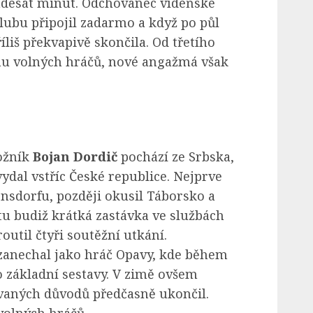
desát minut. Odchovanec vídeňské
lubu připojil zadarmo a když po půl
liš překvapivě skončila. Od třetího
hu volných hráčů, nové angažmá však
ložník
Bojan Dordič
pochází ze Srbska,
ydal vstříc České republice. Nejprve
nsdorfu, později okusil Táborsko a
u budiž krátká zastávka ve službách
util čtyři soutěžní utkání.
zanechal jako hráč Opavy, kde během
o základní sestavy. V zimě ovšem
ovaných důvodů předčasně ukončil.
 volných hráčů.