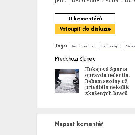
0
komentářů
Vstoupit do diskuze
Tags:
David Cancola
Fortuna liga
Milan
Continue
Předchozí článek
Reading
Hokejová Sparta
opravdu nelenila.
Během sezóny už
přivábila několik
zkušených hráčů
Napsat komentář