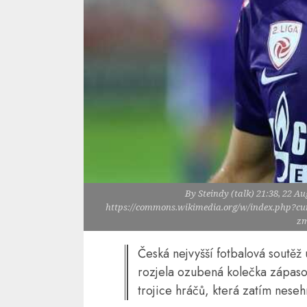
By Steindy (talk) 21:38, 22 A
https://commons.wikimedia.org/w/index.php?cur
zm
Česká nejvyšší fotbalová soutěž
rozjela ozubená kolečka zápas
trojice hráčů, která zatím neseh