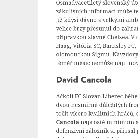
Osmadvacetiletý slovenský ú
zákulisních informací může t
jíž kdysi dávno s velkými amb
velice brzy přesunul do zahra
přípravkou slavné Chelsea. V 
Haag, Vitória SC, Barnsley FC
olomouckou Sigmu. Navzdory
téměř měsíc nemůže najít nov
David Cancola
Ačkoli FC Slovan Liberec běh
dvou nesmírně důležitých fro
točit vícero kvalitních hráčů,
Cancola
naprosté minimum so
defenzivní záložník si připsal