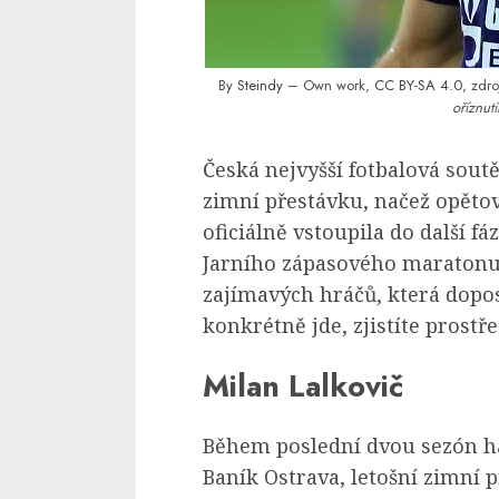
By
Steindy
– Own work,
CC BY-SA 4.0
, zdro
oříznut
Česká nejvyšší fotbalová sou
zimní přestávku, načež opěto
oficiálně vstoupila do další f
Jarního zápasového maratonu 
zajímavých hráčů, která dopo
konkrétně jde, zjistíte prostř
Milan Lalkovič
Během poslední dvou sezón há
Baník Ostrava, letošní zimní 