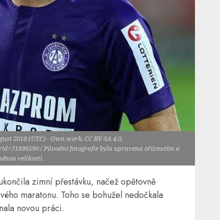
ugust 2018 (UTC) - Own work, CC BY-SA 4.0,
id=71898590 / Původní fotografie byla upravena oříznutím a
ěnou velikosti
 ukončila zimní přestávku, načež opětovně
ového maratonu. Toho se bohužel nedočkala
nala novou práci.