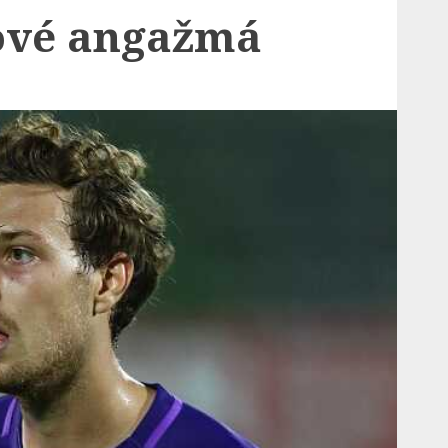
ové angažmá