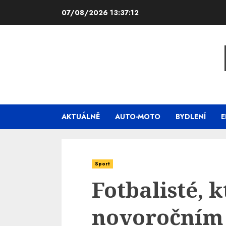
Skip
07/08/2026
13:37:13
to
content
AKTUÁLNĚ
AUTO-MOTO
BYDLENÍ
E
Sport
Fotbalisté, k
novoročním 