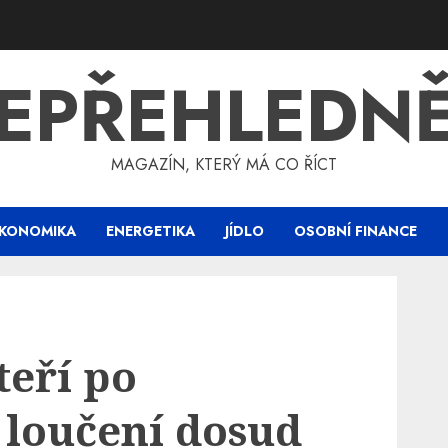
EPŘEHLEDN
MAGAZÍN, KTERÝ MÁ CO ŘÍCT
KONOMIKA
ENERGETIKA
JÍDLO
OSOBNÍ FINANCE
teří po
loučení dosud