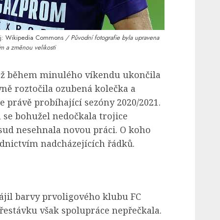
j:
Wikipedia Commons
/ Původní fotografie byla upravena
ím a změnou velikosti
těž během minulého víkendu ukončila
vně roztočila ozubená kolečka a
áze právě probíhající sezóny 2020/2021.
se bohužel nedočkala trojice
sud nesehnala novou práci. O koho
ednictvím nadcházejících řádků.
jil barvy prvoligového klubu FC
přestávku však spolupráce nepřečkala.