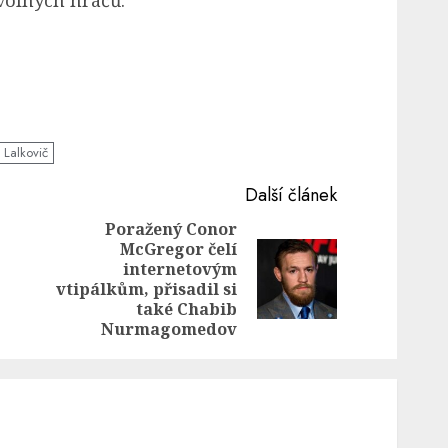
 Lalkovič
Další článek
Poražený Conor
McGregor čelí
Previous
internetovým
Next
post:
vtipálkům, přisadil si
post:
také Chabib
Nurmagomedov