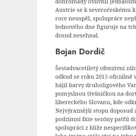
dohromady ovlivnil jednaosm
Austrie se k severočeskému k
roce neuspěl, spolupráce nepří
lednového dne figuruje na tr
dosud nesehnal.
Bojan Dordič
Šestadvacetiletý ofenzivní zá
odkud se roku 2015 oficiálně v
hájil barvy druholigového Var
pomyslnou třešničkou na dort
libereckého Slovanu, kde odkro
Nejvýraznější stopu doposud 
podzimní fáze sezóny patřil d
spolupráci z blíže nespecifik
Jeho jméno stále visí na trhu