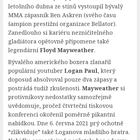
letošního dubna ze stínů vystoupil bývalý
MMA zápasník Ben Askren (svého času
šampion prestižní organizace Bellator).
Zanedlouho si kariéru nezničitelného
gladiátora opětovně připomene také
legendární
Floyd Mayweather
.
Bývalého amerického boxera zlanařil
populární youtuber
Logan Paul
, který
doposud absolvoval pouze dva zápasy a
postrádá tudíž zkušenosti.
Mayweather
si
protivníkovy nedostatky samozřejmě
uvědomuje, pročež čtvrteční tiskovou
konferenci okořenil poměrně pikantní
nabídkou. Dne 6. června 2021 prý ochotně
“zlikviduje” také Loganova mladšího bratra.