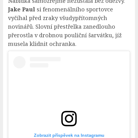
Nabídka samozřejmě nezůstala bez odezvy.
Jake Paul
si fenomenálního sportovce
vyčíhal před zraky všudypřítomných
novinářů. Slovní přestřelka zanedlouho
přerostla v drobnou pouliční šarvátku, jíž
musela klidnit ochranka.
Zobrazit příspěvek na Instagramu