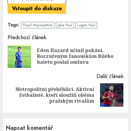
Vstoupit do diskuze
Tags:
Floyd Mayweather
Jake Paul
Logan Paul
Continue
Předchozí článek
Reading
Eden Hazard učinil pokání.
Pre
Rozzuřeným fanouškům Bílého
pos
baletu poslal omluvu
Další článek
Metropolitní přeběhlíci. Aktivní
Next
fotbalisté, kteří sloužili oběma
post:
pražským rivalům
Napsat komentář