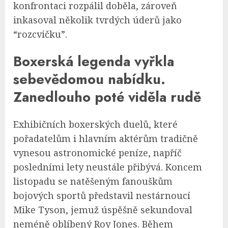
konfrontaci rozpálil doběla, zároveň
inkasoval několik tvrdých úderů jako
“rozcvičku”.
Boxerská legenda vyřkla
sebevědomou nabídku.
Zanedlouho poté viděla rudě
Exhibičních boxerských duelů, které
pořadatelům i hlavním aktérům tradičně
vynesou astronomické peníze, napříč
posledními lety neustále přibývá. Koncem
listopadu se natěšeným fanouškům
bojových sportů představil nestárnoucí
Mike Tyson, jemuž úspěšně sekundoval
neméně oblíbený Roy Jones. Během