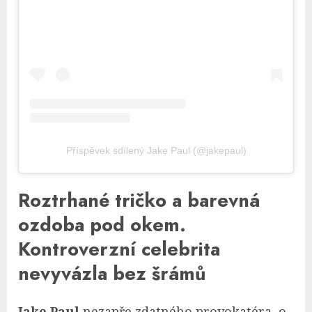
Příspěvek sdílený Jake Paul (@jakepaul)
Roztrhané tričko a barevná
ozdoba pod okem.
Kontroverzní celebrita
nevyvázla bez šrámů
Jake Paul
nezapře zdatného provokatéra, o