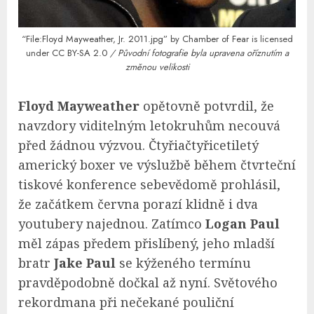
“File:Floyd Mayweather, Jr. 2011.jpg”
by
Chamber of Fear
is licensed
under
CC BY-SA 2.0
/ Původní fotografie byla upravena oříznutím a
změnou velikosti
Floyd Mayweather
opětovně potvrdil, že
navzdory viditelným letokruhům necouvá
před žádnou výzvou. Čtyřiačtyřicetiletý
americký boxer ve výslužbě během čtvrteční
tiskové konference sebevědomě prohlásil,
že začátkem června porazí klidně i dva
youtubery najednou. Zatímco
Logan Paul
měl zápas předem přislíbený, jeho mladší
bratr
Jake Paul
se kýženého termínu
pravděpodobně dočkal až nyní. Světového
rekordmana při nečekané pouliční