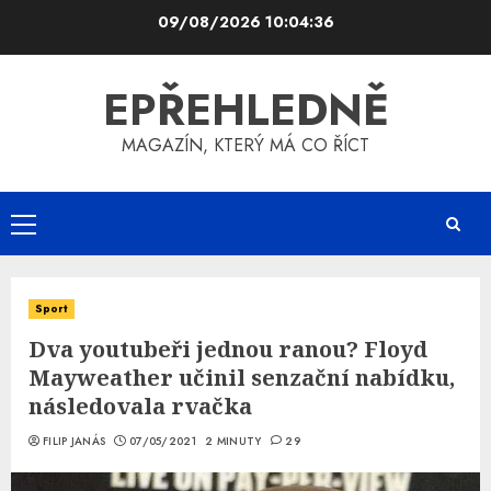
Skip
09/08/2026
10:04:36
to
content
EPŘEHLEDNĚ
MAGAZÍN, KTERÝ MÁ CO ŘÍCT
Primary
Menu
Sport
Dva youtubeři jednou ranou? Floyd
Mayweather učinil senzační nabídku,
následovala rvačka
FILIP JANÁS
07/05/2021
2 MINUTY
29