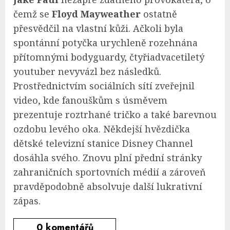
čemž se
Floyd Mayweather
ostatně
přesvědčil na vlastní kůži. Ačkoli byla
spontánní potyčka urychleně rozehnána
přítomnými bodyguardy, čtyřiadvacetiletý
youtuber nevyvázl bez následků.
Prostřednictvím sociálních sítí zveřejnil
video, kde fanouškům s úsměvem
prezentuje roztrhané tričko a také barevnou
ozdobu levého oka. Někdejší hvězdička
dětské televizní stanice Disney Channel
dosáhla svého. Znovu plní přední stránky
zahraničních sportovních médií a zároveň
pravděpodobně absolvuje další lukrativní
zápas.
0
komentářů